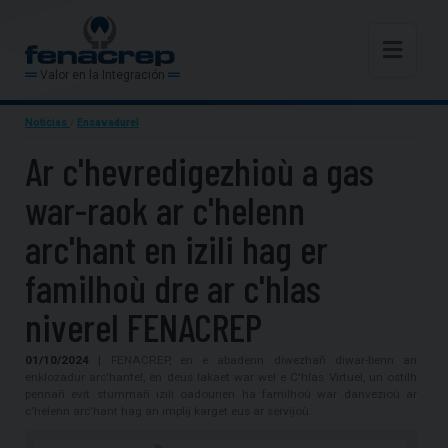
Valor en la Integración
Noticias
/
Ensavadurel
Ar c'hevredigezhioù a gas
war-raok ar c'helenn
arc'hant en izili hag er
familhoù dre ar c'hlas
niverel FENACREP
01/10/2024
| FENACREP, en e abadenn diwezhañ diwar-benn an
enklozadur arc'hantel, en deus lakaet war wel e C'hlas Virtuel, un ostilh
pennañ evit stummañ izili oadourien ha familhoù war danvezioù ar
c'helenn arc'hant hag an implij karget eus ar servijoù.