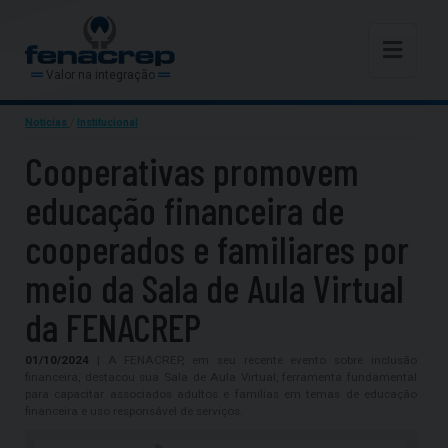
Valor na integração
Notícias
/
Institucional
Cooperativas promovem
educação financeira de
cooperados e familiares por
meio da Sala de Aula Virtual
da FENACREP
01/10/2024
| A FENACREP, em seu recente evento sobre inclusão
financeira, destacou sua Sala de Aula Virtual, ferramenta fundamental
para capacitar associados adultos e famílias em temas de educação
financeira e uso responsável de serviços.