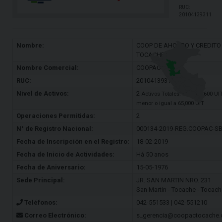
RUC:
20104139311
Nombre:
COOP DE AHORRO Y CREDITO
TOCACHE LTDA 35
Nombre Comercial:
COOPACT
RUC:
20104139311
Nivel de Activos:
2
Activos Totales: Mayor a 600 UI
menor o igual a 65,000 UIT
Operaciones Permitidas:
2
N° de Registro Nacional:
000134-2019-REG.COOPAC-S
Fecha de Inscripción en el Registro:
18-02-2019
Fecha de Inicio de Actividades:
Há 50 anos
Fecha de Aniversario:
15-05-1976
Sede Principal:
JR. SAN MARTIN NRO. 231
San Martin - Tocache - Tocach
Teléfonos:
042-551533 | 042-551210
Correo Electrónico:
s_gerencia@coopactocache.