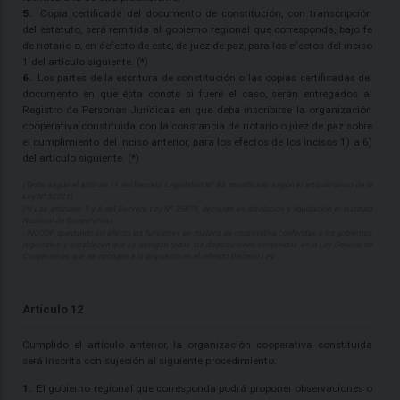
5.
Copia certificada del documento de constitución, con transcripción
del estatuto, será remitida al gobierno regional que corresponda, bajo fe
de notario o, en defecto de este, de juez de paz, para los efectos del inciso
1 del artículo siguiente. (*)
6.
Los partes de la escritura de constitución o las copias certificadas del
documento en que ésta conste si fuere el caso, serán entregados al
Registro de Personas Jurídicas en que deba inscribirse la organización
cooperativa constituida con la constancia de notario o juez de paz sobre
el cumplimiento del inciso anterior, para los efectos de los incisos 1) a 6)
del artículo siguiente. (*)
(Texto según el artículo 11 del Decreto Legislativo Nº 85, modificado según el artículo único de la
Ley Nº 32221)
(*) Los artículos 1 y 6 del Decreto Ley Nº 25879, declaran en disolución y liquidación el Instituto
Nacional de Cooperativas
- INCOOP, quedando sin efecto las funciones en materia de cooperativa conferidas a los gobiernos
regionales, y establecen que se derogan todas las disposiciones contenidas en la Ley General de
Cooperativas que se opongan a lo dispuesto en el referido Decreto Ley.
Artículo 12
Cumplido el artículo anterior, la organización cooperativa constituida
será inscrita con sujeción al siguiente procedimiento:
1.
El gobierno regional que corresponda podrá proponer observaciones o