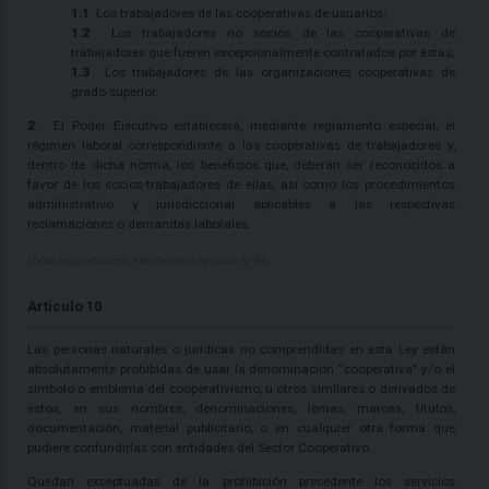
1.1
Los trabajadores de las cooperativas de usuarios;
1.2
Los trabajadores no socios de las cooperativas de
trabajadores que fueren excepcionalmente contratados por éstas;
1.3
Los trabajadores de las organizaciones cooperativas de
grado superior.
2.
El Poder Ejecutivo establecerá, mediante reglamento especial, el
régimen laboral correspondiente a las cooperativas de trabajadores y,
dentro de dicha norma, los beneficios que, deberán ser reconocidos a
favor de los socios-trabajadores de ellas, así como los procedimientos
administrativo y jurisdiccional aplicables a las respectivas
reclamaciones o demandas laborales.
(Texto según el artículo 9 del Decreto Legislativo Nº 85)
Artículo 10
Las personas naturales o jurídicas no comprendidas en esta Ley están
absolutamente prohibidas de usar la denominación “cooperativa” y/o el
símbolo o emblema del cooperativismo, u otros similares o derivados de
éstos, en sus nombres, denominaciones, lemas, marcas, títulos,
documentación, material publicitario, o en cualquier otra forma que
pudiere confundirlas con entidades del Sector Cooperativo.
Quedan exceptuadas de la prohibición precedente los servicios