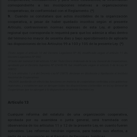
correspondiente a las inscripciones relativas a organizaciones
cooperativas, de conformidad con el Reglamento. (*)
9.
Cuando se constatare que actos inscribibles de la organización
cooperativa, a pesar de haber quedado inscritos según el presente
Artículo, contravinieren normas expresas de esta Ley, el gobierno
regional que corresponda le requerirá para que los adecúe a ellas dentro
del término no mayor de sesenta días y bajo apercibimiento de aplicarle
las disposiciones de los Artículos 99 a 103 y 105 de la presente Ley. (*)
(Texto según el artículo 12 del Decreto Legislativo Nº 85, modificado según el artículo 11 del
Decreto Legislativo Nº 592)
(El texto del numeral 3 del artículo 12 del Texto Único Ordenado de la Ley General de Cooperativas,
aprobado por el Decreto Supremo Nº 074-90-TR, fue modificado según el artículo 5 de la Ley Nº
30822)
(*) Los artículos 1 y 6 del Decreto Ley Nº 25879, declaran en disolución y liquidación el Instituto
Nacional de Cooperativas
- INCOOP, quedando sin efecto las funciones en materia de cooperativa conferidas a los gobiernos
regionales, y establecen que se derogan todas las disposiciones contenidas en la Ley General de
Cooperativas que se opongan a lo dispuesto en el referido Decreto Ley.
Artículo 13
Cualquier reforma del estatuto de una organización cooperativa,
aprobada por su asamblea o junta general, será tramitada con
observancia de los artículos 11 y 12 de la presente Ley, en cuanto fueren
aplicables. Las reformas tendrán vigencia, para todos sus efectos, a
partir de su inscripción en el Registro de Personas Jurídicas.