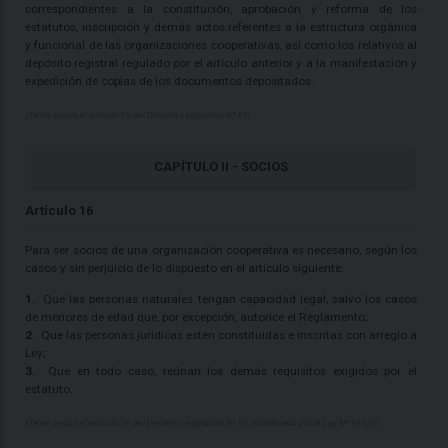
correspondientes a la constitución, aprobación y reforma de los
estatutos, inscripción y demás actos referentes a la estructura orgánica
y funcional de las organizaciones cooperativas, así como los relativos al
depósito registral regulado por el artículo anterior y a la manifestación y
expedición de copias de los documentos depositados.
(Texto según el artículo 15 del Decreto Legislativo Nº 85)
CAPÍTULO II - SOCIOS
Artículo 16
Para ser socios de una organización cooperativa es necesario, según los
casos y sin perjuicio de lo dispuesto en el artículo siguiente:
1.
Que las personas naturales tengan capacidad legal, salvo los casos
de menores de edad que, por excepción, autorice el Reglamento;
2.
Que las personas jurídicas estén constituidas e inscritas con arreglo a
Ley;
3.
Que en todo caso, reúnan los demás requisitos exigidos por el
estatuto.
(Texto según el artículo 16 del Decreto Legislativo Nº 85, modificado por la Ley Nº 31725)