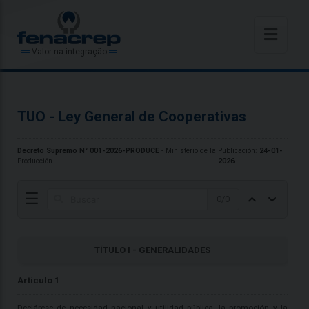
Valor na integração
TUO - Ley General de Cooperativas
Decreto Supremo N° 001-2026-PRODUCE
- Ministerio de la
Publicación:
24-01-
Producción
2026
☰
0
/
0
TÍTULO I - GENERALIDADES
Artículo 1
Declárese de necesidad nacional y utilidad pública, la promoción y la