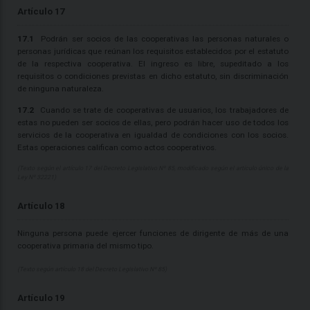
Artículo 17
17.1
Podrán ser socios de las cooperativas las personas naturales o
personas jurídicas que reúnan los requisitos establecidos por el estatuto
de la respectiva cooperativa. El ingreso es libre, supeditado a los
requisitos o condiciones previstas en dicho estatuto, sin discriminación
de ninguna naturaleza.
17.2
Cuando se trate de cooperativas de usuarios, los trabajadores de
estas no pueden ser socios de ellas, pero podrán hacer uso de todos los
servicios de la cooperativa en igualdad de condiciones con los socios.
Estas operaciones califican como actos cooperativos.
(Texto según el artículo 17 del Decreto Legislativo Nº 85, modificado según el artículo único de la
Ley Nº 32221)
Artículo 18
Ninguna persona puede ejercer funciones de dirigente de más de una
cooperativa primaria del mismo tipo.
(Texto según artículo 18 del Decreto Legislativo Nº 85)
Artículo 19