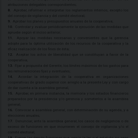
atribuciones delegables correspondientes;
8.
Aprobar, reformar e interpretar los reglamentos internos, excepto los
del consejo de vigilancia y del comité electoral;
9.
Aprobar los planes y presupuestos anuales de la cooperativa;
10.
Controlar y evaluar periódicamente la ejecución de las medidas que
apruebe según el inciso anterior;
11.
Apoyar las medidas necesarias y convenientes que la gerencia
adopte para la óptima utilización de los recursos de la cooperativa y la
eficaz realización de los fines de ésta;
12.
Aceptar los actos de liberalidad que se constituyan a favor de la
cooperativa;
13.
Fijar a propuesta del Gerente, los límites máximos de los gastos para
las remuneraciones fijas y eventuales;
14.
Acordar la integración de la cooperativa en organizaciones
cooperativas de grado superior con arreglo a la presente Ley y con cargo
de dar cuenta a la asamblea general;
15.
Aprobar, en primera instancia, la memoria y los estados financieros
preparados por la presidencia y/o gerencia y someterlos a la asamblea
general;
16.
Convocar a asamblea general, con determinación de su agenda, y a
elecciones anuales;
17.
Denunciar, ante la asamblea general, los casos de negligencia o de
exceso de funciones en que incurrieren el consejo de vigilancia y/o el
comité electoral;
18.
Ejercer las demás funciones que, según la ley o el estatuto, no sean