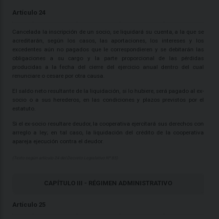
Artículo 24
Cancelada la inscripción de un socio, se liquidará su cuenta, a la que se
acreditarán, según los casos, las aportaciones, los intereses y los
excedentes aún no pagados que le correspondieren y se debitarán las
obligaciones a su cargo y la parte proporcional de las pérdidas
producidas a la fecha del cierre del ejercicio anual dentro del cual
renunciare o cesare por otra causa.
El saldo neto resultante de la liquidación, si lo hubiere, será pagado al ex-
socio o a sus herederos, en las condiciones y plazos previstos por el
estatuto.
Si el ex-socio resultare deudor, la cooperativa ejercitará sus derechos con
arreglo a ley; en tal caso, la liquidación del crédito de la cooperativa
apareja ejecución contra el deudor.
(Texto según artículo 24 del Decreto Legislativo Nº 85)
CAPÍTULO III - RÉGIMEN ADMINISTRATIVO
Artículo 25