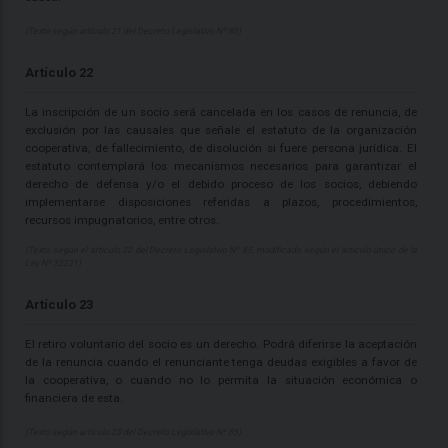
(Texto según artículo 21 del Decreto Legislativo Nº 85)
Artículo 22
La inscripción de un socio será cancelada en los casos de renuncia, de
exclusión por las causales que señale el estatuto de la organización
cooperativa, de fallecimiento, de disolución si fuere persona jurídica. El
estatuto contemplará los mecanismos necesarios para garantizar el
derecho de defensa y/o el debido proceso de los socios, debiendo
implementarse disposiciones referidas a plazos, procedimientos,
recursos impugnatorios, entre otros.
(Texto según el artículo 22 del Decreto Legislativo Nº 85, modificado según el artículo único de la
Ley Nº 32221)
Artículo 23
El retiro voluntario del socio es un derecho. Podrá diferirse la aceptación
de la renuncia cuando el renunciante tenga deudas exigibles a favor de
la cooperativa, o cuando no lo permita la situación económica o
financiera de esta.
(Texto según artículo 23 del Decreto Legislativo Nº 85)