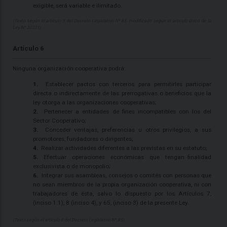
exigible, será variable e ilimitado.
(Texto según el artículo 5 del Decreto Legislativo Nº 85, modificado según el artículo único de la
Ley Nº 32221)
Artículo 6
Ninguna organización cooperativa podrá:
1.
Establecer pactos con terceros para permitirles participar
directa o indirectamente de las prerrogativas o beneficios que la
ley otorga a las organizaciones cooperativas;
2.
Pertenecer a entidades de fines incompatibles con los del
Sector Cooperativo;
3.
Conceder ventajas, preferencias u otros privilegios, a sus
promotores, fundadores o dirigentes;
4.
Realizar actividades diferentes a las previstas en su estatuto;
5.
Efectuar operaciones económicas que tengan finalidad
exclusivista o de monopolio;
6.
Integrar sus asambleas, consejos o comités con personas que
no sean miembros de la propia organización cooperativa, ni con
trabajadores de ésta, salvo lo dispuesto por los Artículos 7,
(inciso 1.1), 8 (inciso 4), y 65, (inciso 3) de la presente Ley.
(Texto según el artículo 6 del Decreto Legislativo Nº 85)