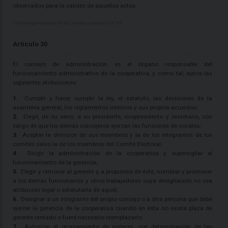
observados para la validez de aquellos actos.
(Texto según artículo 29 del Decreto Legislativo Nº 85)
Artículo 30
El consejo de administración es el órgano responsable del
funcionamiento administrativo de la cooperativa, y, como tal, ejerce las
siguientes atribuciones:
1.
Cumplir y hacer cumplir la ley, el estatuto, las decisiones de la
asamblea general, los reglamentos internos y sus propios acuerdos;
2.
Elegir, de su seno, a su presidente, vicepresidente y secretario, con
cargo de que los demás consejeros ejerzan las funciones de vocales;
3.
Aceptar la dimisión de sus miembros y la de los integrantes de los
comités salvo la de los miembros del Comité Electoral;
4.
Dirigir la administración de la cooperativa y supervigilar el
funcionamiento de la gerencia;
5.
Elegir y remover al gerente y, a propuesta de éste, nombrar y promover
a los demás funcionarios y otros trabajadores cuya designación no sea
atribución legal o estatutaria de aquél;
6.
Designar a un integrante del propio consejo o a otra persona que debe
ejercer la gerencia de la cooperativa cuando en ésta no exista plaza de
gerente rentado o fuere necesario reemplazarlo;
7.
Autorizar el otorgamiento de poderes, con determinación de las