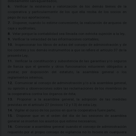
debidamente salvaguardados;
6.
Verificar la existencia y valorización de los demás bienes de la
cooperativa y particularmente de los que ella reciba de los socios en
pago de sus aportaciones;
7.
Disponer, cuando lo estime conveniente, la realización de arqueos de
caja y auditorías;
8.
Velar porque la contabilidad sea llevada con estricta sujeción a la ley;
9.
Verificar la veracidad de las informaciones contables;
10.
Inspeccionar los libros de actas del consejo de administración y de
los comités y los demás instrumentos a que se refiere el artículo 37 de la
presente Ley;
11.
Verificar la constitución y subsistencia de las garantías y/o seguros
de fianza que el gerente y otros funcionarios estuvieren obligados a
prestar, por disposición del estatuto, la asamblea general o los
reglamentos internos;
12.
Comunicar al consejo de administración y/o a la asamblea general,
su opinión u observaciones sobre las reclamaciones de los miembros de
la cooperativa contra los órganos de ésta;
13.
Proponer a la asamblea general, la adopción de las medidas
previstas en el artículo 27 (incisos 12 y 13) de esta Ley;
14.
Vigilar el curso de los juicios en que la cooperativa fuere parte;
15.
Disponer que en el orden del día de las sesiones de asamblea
general se inserten los asuntos que estime necesarios;
16.
Convocar a asamblea general cuando el consejo de administración
requerido por el propio consejo de vigilancia no lo hiciere en cualquiera