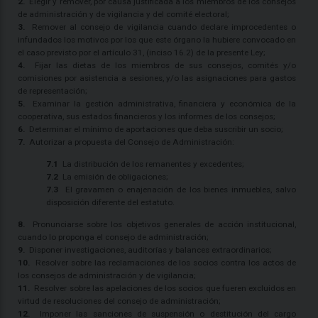
2.
Elegir y remover, por causa justificada a los miembros de los consejos
de administración y de vigilancia y del comité electoral;
3.
Remover al consejo de vigilancia cuando declare improcedentes o
infundados los motivos por los que este órgano la hubiere convocado en
el caso previsto por el artículo 31, (inciso 16.2) de la presente Ley;
4.
Fijar las dietas de los miembros de sus consejos, comités y/o
comisiones por asistencia a sesiones, y/o las asignaciones para gastos
de representación;
5.
Examinar la gestión administrativa, financiera y económica de la
cooperativa, sus estados financieros y los informes de los consejos;
6.
Determinar el mínimo de aportaciones que deba suscribir un socio;
7.
Autorizar a propuesta del Consejo de Administración:
7.1
La distribución de los remanentes y excedentes;
7.2
La emisión de obligaciones;
7.3
El gravamen o enajenación de los bienes inmuebles, salvo
disposición diferente del estatuto.
8.
Pronunciarse sobre los objetivos generales de acción institucional,
cuando lo proponga el consejo de administración;
9.
Disponer investigaciones, auditorías y balances extraordinarios;
10.
Resolver sobre las reclamaciones de los socios contra los actos de
los consejos de administración y de vigilancia;
11.
Resolver sobre las apelaciones de los socios que fueren excluidos en
virtud de resoluciones del consejo de administración;
12.
Imponer las sanciones de suspensión o destitución del cargo