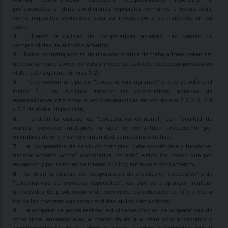
profesionales, u otras condiciones especiales comunes a todas ellas,
como requisitos esenciales para su inscripción y permanencia en su
seno;
3.
Tienen la calidad de “cooperativas abiertas”, las demás no
comprendidas en el inciso anterior;
4.
Todos los trabajadores de una cooperativa de trabajadores deben ser
necesariamente socios de ésta y viceversa, salvo la excepción prevista en
el Artículo siguiente (inciso 1.2);
5.
Pertenecerán al tipo de “cooperativas agrarias” a que se refiere el
inciso 2.1 del Artículo anterior las cooperativas agrarias de
especialidades diferentes a las comprendidas en los incisos 2.2, 2.3, 2.4
y 2.5 de dicha disposición;
6.
Tendrán la calidad de “cooperativa comunal”, con facultad de
realizar servicios múltiples, la que se constituya únicamente por
miembros de una misma comunidad campesina o nativa;
7.
La “cooperativa de servicios múltiples” debe constituirse y funcionar
necesariamente como” cooperativa cerrada”, salvo los casos que por
excepción y por razones de interés público, autorice el Reglamento;
8.
Tendrán la calidad de “cooperativas de producción especiales” o de
“cooperativas de servicios especiales”, las que se propongan realizar
actividades de producción o de servicios, respectivamente, diferentes a
los de las cooperativas comprendidas en los demás tipos;
9.
La cooperativa podrá realizar actividades propias de cooperativas de
otros tipos empresariales, a condición de que sean sólo accesorios o