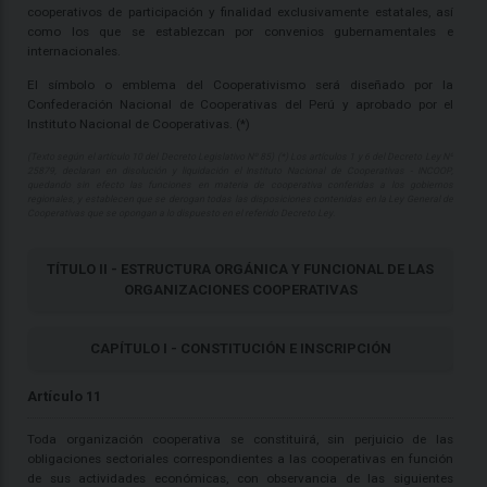
cooperativos de participación y finalidad exclusivamente estatales, así
como los que se establezcan por convenios gubernamentales e
internacionales.
El símbolo o emblema del Cooperativismo será diseñado por la
Confederación Nacional de Cooperativas del Perú y aprobado por el
Instituto Nacional de Cooperativas. (*)
(Texto según el artículo 10 del Decreto Legislativo Nº 85) (*) Los artículos 1 y 6 del Decreto Ley Nº
25879, declaran en disolución y liquidación el Instituto Nacional de Cooperativas - INCOOP,
quedando sin efecto las funciones en materia de cooperativa conferidas a los gobiernos
regionales, y establecen que se derogan todas las disposiciones contenidas en la Ley General de
Cooperativas que se opongan a lo dispuesto en el referido Decreto Ley.
TÍTULO II - ESTRUCTURA ORGÁNICA Y FUNCIONAL DE LAS
ORGANIZACIONES COOPERATIVAS
CAPÍTULO I - CONSTITUCIÓN E INSCRIPCIÓN
Artículo 11
Toda organización cooperativa se constituirá, sin perjuicio de las
obligaciones sectoriales correspondientes a las cooperativas en función
de sus actividades económicas, con observancia de las siguientes