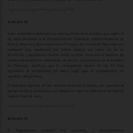
(Texto según el artículo 13 del Decreto Legislativo Nº 85)
Artículo 14
Toda cooperativa publicará los estados financieros anuales que según la
ley deba presentar a la Administración Tributaria, Superintendencia de
Banca, Seguros y Administradoras Privadas de Fondos de Pensiones y a
cualquier otro organismo del Sector Público, así como los de su
disolución y liquidación cuando éstas ocurran, mediante el depósito de
copias notarialmente certificadas de dichos documentos en el Registro
de Personas Jurídicas que le corresponda, dentro de los 30 días
siguientes al vencimiento del plazo legal para el cumplimiento de
aquellas obligaciones.
El depósito registral de los estados financieros, hecho con sujeción al
párrafo anterior, reemplaza a la obligación legal de publicarlos en diarios,
cuando fuere el caso.
(Texto según el artículo 14 del Decreto Legislativo Nº 85)
Artículo 15
El Reglamento señalará los requisitos y procedimientos