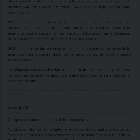
de los derechos de voz y/o voto de los socios y el correcto y normal
desarrollo de estas, salvo que exista una prohibición legal o estatutaria
para hacerlo.
26.3
Es posible la utilización de medios electrónicos, tecnológicos,
telemáticos u otros de similar naturaleza, para la convocatoria a la
asamblea o junta general, en tanto estos medios permitan la obtención
de la constancia de recepción por parte de los socios.
26.4
Las actas de las sesiones no presenciales y semipresenciales de la
asamblea o junta general deben ser firmadas por escrito o digitalmente
por los socios.
Las disposiciones establecidas en este artículo serán de aplicación para
las sesiones de distintos tipos que realicen los órganos señalados en el
presente capítulo.
(Texto según el artículo 26 del Decreto Legislativo Nº 85, modificado según el artículo único de la
Ley Nº 32221)
Artículo 27
Compete a la asamblea general de la cooperativa:
1.
Aprobar, reformar e interpretar el estatuto y reglamento de elecciones
en sesiones extraordinarias convocadas exclusivamente para tales fines;