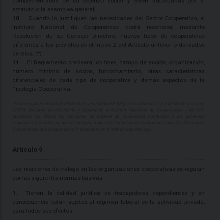
complementarias de su objetivo social y estén autorizadas por el
estatuto o la asamblea general;
10.
Cuando lo justifiquen las necesidades del Sector Cooperativo, el
Instituto Nacional de Cooperativas podrá reconocer, mediante
Resolución de su Consejo Directivo, nuevos tipos de cooperativas
diferentes a los previstos en el inciso 2 del Artículo anterior o derivados
de ellos; (*)
11.
El Reglamento precisará los fines, campo de acción, organización,
número mínimo de socios, funcionamiento, otras características
diferenciales de cada tipo de cooperativa y demás aspectos de la
Tipología Cooperativa.
(Texto según el artículo 8 del Decreto Legislativo Nº 85) (*) Los artículos 1 y 6 del Decreto Ley Nº
25879, declaran en disolución y liquidación el Instituto Nacional de Cooperativas - INCOOP,
quedando sin efecto las funciones en materia de cooperativa conferidas a los gobiernos
regionales, y establecen que se derogan todas las disposiciones contenidas en la Ley General de
Cooperativas que se opongan a lo dispuesto en el referido Decreto Ley.
Artículo 9
Las relaciones de trabajo en las organizaciones cooperativas se regulan
por las siguientes normas básicas:
1.
Tienen la calidad jurídica de trabajadores dependientes y en
consecuencia están sujetos al régimen laboral de la actividad privada,
para todos sus efectos;