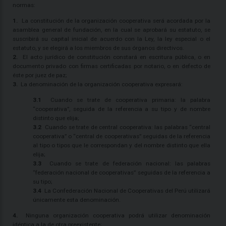
normas:
1.
La constitución de la organización cooperativa será acordada por la
asamblea general de fundación, en la cual se aprobará su estatuto, se
suscribirá su capital inicial de acuerdo con la Ley, la ley especial o el
estatuto, y se elegirá a los miembros de sus órganos directivos.
2.
El acto jurídico de constitución constará en escritura pública, o en
documento privado con firmas certificadas por notario, o en defecto de
éste por juez de paz;
3.
La denominación de la organización cooperativa expresará:
3.1
Cuando se trate de cooperativa primaria: la palabra
“cooperativa”, seguida de la referencia a su tipo y de nombre
distinto que elija;
3.2
Cuando se trate de central cooperativa: las palabras “central
cooperativa” o “central de cooperativas” seguidas de la referencia
al tipo o tipos que le correspondan y del nombre distinto que ella
elija;
3.3
Cuando se trate de federación nacional: las palabras
“federación nacional de cooperativas” seguidas de la referencia a
su tipo;
3.4
La Confederación Nacional de Cooperativas del Perú utilizará
únicamente esta denominación.
4.
Ninguna organización cooperativa podrá utilizar denominación
idéntica a la de otra preexistente;