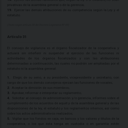
privativas de la asamblea general o de la gerencia;
19.
Ejercer las demás atribuciones de su competencia según la Ley y el
estatuto.
(Texto según artículo 30 del Decreto Legislativo Nº 85)
Artículo 31
El consejo de vigilancia es el órgano fiscalizador de la cooperativa y
actuará sin interferir ni suspender el ejercicio de las funciones ni
actividades de los órganos fiscalizados y con las atribuciones
determinadas a continuación, las cuales no podrán ser ampliadas por el
estatuto ni la asamblea general:
1.
Elegir, de su seno, a su presidente, vicepresidente y secretario, con
cargo de que los demás consejeros ejerzan las funciones de vocales;
2.
Aceptar la dimisión de sus miembros;
3.
Aprobar, reformar e interpretar su reglamento;
4.
Solicitar al consejo de administración y/o gerencia, informes sobre el
cumplimiento de los acuerdos de aquél y de la asamblea general y de las
disposiciones de la ley, el estatuto y los reglamentos internos, así como
sobre los actos administrativos realizados;
5.
Vigilar que los fondos en caja, en bancos y los valores y títulos de la
cooperativa, o los que ésta tenga en custodia o en garantía estén