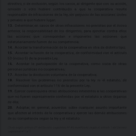
directivo, o de exclusión, según los casos, al dirigente que con su acción,
omisión o voto hubiere contribuido a que la cooperativa resulte
responsable de infracciones de la ley, sin perjuicio de las acciones civiles
y penales a que hubiere lugar;
13.
Determinar, en casos de otras infracciones no previstas por el inciso
anterior, la responsabilidad de los dirigentes, para ejercitar contra ellos
las acciones que correspondan e imponerles las acciones que
estatutariamente fueren de su competencia;
14.
Acordar la transformación de la cooperativa en otra de distinto tipo;
15.
Acordar la fusión de la cooperativa, de conformidad con el artículo
53 (inciso 5) de la presente Ley,
16.
Acordar la participación de la cooperativa, como socia de otras
personas jurídicas no cooperativas;
17.
Acordar la disolución voluntaria de la cooperativa;
18.
Resolver los problemas no previstos por la ley ni el estatuto, de
conformidad con el artículo 116 de la presente Ley;
19.
Ejercer cualesquiera otras atribuciones inherentes a las cooperativas
que no fueren expresamente conferidas por el estatuto a otros órganos
de ella;
20.
Adoptar, en general, acuerdos sobre cualquier asunto importante
que afecten al interés de la cooperativa y ejercer las demás atribuciones
de su competencia según la ley y el estatuto.
(Texto según artículo 27 del Decreto Legislativo Nº 85, modificado según el artículo 1 del Decreto
Legislativo Nº 141)