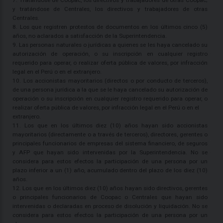
7. Tratándose de Coopac, los directivos y trabajadores de otras Coopac;
y tratándose de Centrales, los directivos y trabajadores de otras
Centrales.
8. Los que registren protestos de documentos en los últimos cinco (5)
años, no aclarados a satisfacción de la Superintendencia.
9. Las personas naturales o jurídicas a quienes se les haya cancelado su
autorización de operación, o su inscripción en cualquier registro
requerido para operar, o realizar oferta pública de valores, por infracción
legal en el Perú o en el extranjero.
10. Los accionistas mayoritarios (directos o por conducto de terceros),
de una persona jurídica a la que se le haya cancelado su autorización de
operación o su inscripción en cualquier registro requerido para operar, o
realizar oferta pública de valores, por infracción legal en el Perú o en el
extranjero.
11. Los que en los últimos diez (10) años hayan sido accionistas
mayoritarios (directamente o a través de terceros), directores, gerentes o
principales funcionarios de empresas del sistema financiero, de seguros
y AFP que hayan sido intervenidas por la Superintendencia. No se
considera para estos efectos la participación de una persona por un
plazo inferior a un (1) año, acumulado dentro del plazo de los diez (10)
años.
12. Los que en los últimos diez (10) años hayan sido directivos, gerentes
o principales funcionarios de Coopac o Centrales que hayan sido
intervenidas o declaradas en proceso de disolución y liquidación. No se
considera para estos efectos la participación de una persona por un