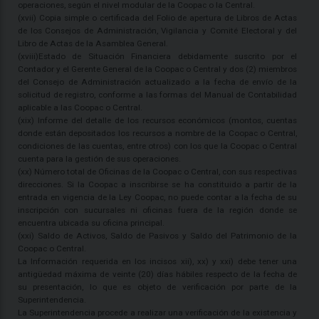
operaciones, según el nivel modular de la Coopac o la Central.
(xvii) Copia simple o certificada del Folio de apertura de Libros de Actas
de los Consejos de Administración, Vigilancia y Comité Electoral y del
Libro de Actas de la Asamblea General.
(xviii)Estado de Situación Financiera debidamente suscrito por el
Contador y el Gerente General de la Coopac o Central y dos (2) miembros
del Consejo de Administración actualizado a la fecha de envío de la
solicitud de registro, conforme a las formas del Manual de Contabilidad
aplicable a las Coopac o Central.
(xix) Informe del detalle de los recursos económicos (montos, cuentas
donde están depositados los recursos a nombre de la Coopac o Central,
condiciones de las cuentas, entre otros) con los que la Coopac o Central
cuenta para la gestión de sus operaciones.
(xx) Número total de Oficinas de la Coopac o Central, con sus respectivas
direcciones. Si la Coopac a inscribirse se ha constituido a partir de la
entrada en vigencia de la Ley Coopac, no puede contar a la fecha de su
inscripción con sucursales ni oficinas fuera de la región donde se
encuentra ubicada su oficina principal.
(xxi) Saldo de Activos, Saldo de Pasivos y Saldo del Patrimonio de la
Coopac o Central.
La Información requerida en los incisos xii), xx) y xxi) debe tener una
antigüedad máxima de veinte (20) días hábiles respecto de la fecha de
su presentación, lo que es objeto de verificación por parte de la
Superintendencia.
La Superintendencia procede a realizar una verificación de la existencia y