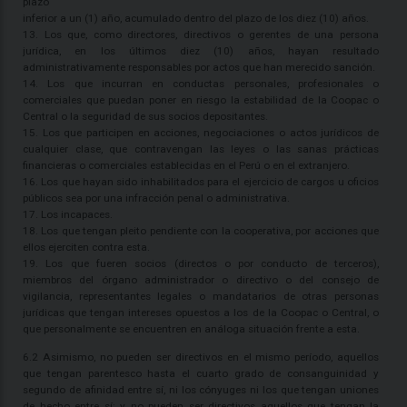
plazo
inferior a un (1) año, acumulado dentro del plazo de los diez (10) años.
13. Los que, como directores, directivos o gerentes de una persona
jurídica, en los últimos diez (10) años, hayan resultado
administrativamente responsables por actos que han merecido sanción.
14. Los que incurran en conductas personales, profesionales o
comerciales que puedan poner en riesgo la estabilidad de la Coopac o
Central o la seguridad de sus socios depositantes.
15. Los que participen en acciones, negociaciones o actos jurídicos de
cualquier clase, que contravengan las leyes o las sanas prácticas
financieras o comerciales establecidas en el Perú o en el extranjero.
16. Los que hayan sido inhabilitados para el ejercicio de cargos u oficios
públicos sea por una infracción penal o administrativa.
17. Los incapaces.
18. Los que tengan pleito pendiente con la cooperativa, por acciones que
ellos ejerciten contra esta.
19. Los que fueren socios (directos o por conducto de terceros),
miembros del órgano administrador o directivo o del consejo de
vigilancia, representantes legales o mandatarios de otras personas
jurídicas que tengan intereses opuestos a los de la Coopac o Central, o
que personalmente se encuentren en análoga situación frente a esta.
6.2 Asimismo, no pueden ser directivos en el mismo período, aquellos
que tengan parentesco hasta el cuarto grado de consanguinidad y
segundo de afinidad entre sí, ni los cónyuges ni los que tengan uniones
de hecho entre sí; y no pueden ser directivos aquellos que tengan la