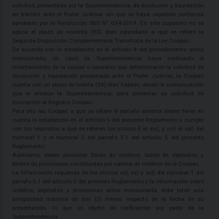
solicitud, presentada por la Superintendencia, de disolución y liquidación
en trámite ante el Poder Judicial sin que se haya expedido sentencia
aprobado por la Resolución SBS N° 034-2019. En este supuesto no se
aplica el plazo de noventa (90) días calendario a que se refiere la
Segunda Disposición Complementaria Transitoria de la Ley Coopac.
De acuerdo con lo establecido en el artículo 8 del procedimiento antes
mencionado, en caso la Superintendencia haya verificado el
levantamiento de la causal o causales que determinaron la solicitud de
disolución y liquidación presentada ante el Poder Judicial, la Coopac
cuenta con un plazo de treinta (30) días hábiles, desde la comunicación
que le efectúe la Superintendencia, para presentar su solicitud de
inscripción al Registro Coopac.
Para ello las Coopac a que se refiere el párrafo anterior deben tener en
cuenta lo establecido en el artículo 5 del presente Reglamento y cumplir
con los requisitos a que se refieren los incisos i) al xiv), y xvi) al xxi) del
numeral 1 y el numeral 2 del párrafo 5.1 del artículo 5 del presente
Reglamento.
Asimismo, deben presentar Saldo de créditos, Saldo de depósitos y
Monto de provisiones constituidas por cartera de créditos de la Coopac.
La Información requerida de los incisos xii), xx) y xxi) del numeral 1 del
párrafo 5.1 del artículo 5 del presente Reglamento y la información sobre
créditos, depósitos y provisiones antes mencionada, debe tener una
antigüedad máxima de dos (2) meses respecto de la fecha de su
presentación, lo que es objeto de verificación por parte de la
Superintendencia.