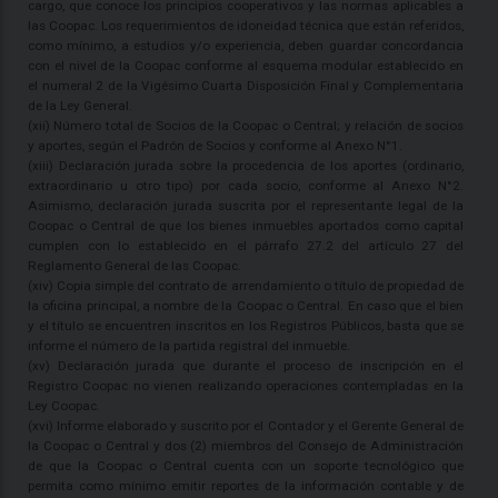
cargo, que conoce los principios cooperativos y las normas aplicables a
las Coopac. Los requerimientos de idoneidad técnica que están referidos,
como mínimo, a estudios y/o experiencia, deben guardar concordancia
con el nivel de la Coopac conforme al esquema modular establecido en
el numeral 2 de la Vigésimo Cuarta Disposición Final y Complementaria
de la Ley General.
(xii) Número total de Socios de la Coopac o Central; y relación de socios
y aportes, según el Padrón de Socios y conforme al Anexo N°1.
(xiii) Declaración jurada sobre la procedencia de los aportes (ordinario,
extraordinario u otro tipo) por cada socio, conforme al Anexo N°2.
Asimismo, declaración jurada suscrita por el representante legal de la
Coopac o Central de que los bienes inmuebles aportados como capital
cumplen con lo establecido en el párrafo 27.2 del artículo 27 del
Reglamento General de las Coopac.
(xiv) Copia simple del contrato de arrendamiento o título de propiedad de
la oficina principal, a nombre de la Coopac o Central. En caso que el bien
y el título se encuentren inscritos en los Registros Públicos, basta que se
informe el número de la partida registral del inmueble.
(xv) Declaración jurada que durante el proceso de inscripción en el
Registro Coopac no vienen realizando operaciones contempladas en la
Ley Coopac.
(xvi) Informe elaborado y suscrito por el Contador y el Gerente General de
la Coopac o Central y dos (2) miembros del Consejo de Administración
de que la Coopac o Central cuenta con un soporte tecnológico que
permita como mínimo emitir reportes de la información contable y de