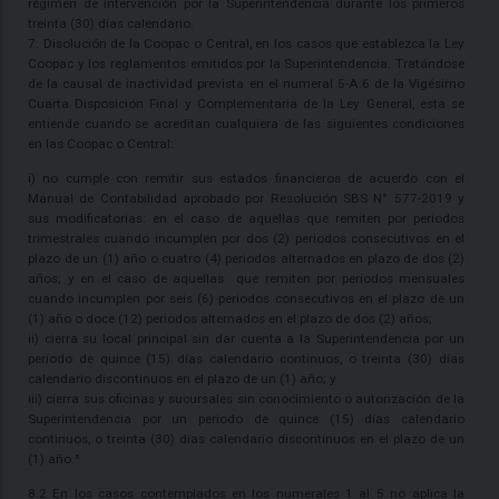
régimen de intervención por la Superintendencia durante los primeros
treinta (30) días calendario.
7. Disolución de la Coopac o Central, en los casos que establezca la Ley
Coopac y los reglamentos emitidos por la Superintendencia. Tratándose
de la causal de inactividad prevista en el numeral 5-A.6 de la Vigésimo
Cuarta Disposición Final y Complementaria de la Ley General, esta se
entiende cuando se acreditan cualquiera de las siguientes condiciones
en las Coopac o Central:
i) no cumple con remitir sus estados financieros de acuerdo con el
Manual de Contabilidad aprobado por Resolución SBS N° 577-2019 y
sus modificatorias: en el caso de aquellas que remiten por periodos
trimestrales cuando incumplen por dos (2) periodos consecutivos en el
plazo de un (1) año o cuatro (4) periodos alternados en plazo de dos (2)
años; y en el caso de aquellas que remiten por periodos mensuales
cuando incumplen por seis (6) periodos consecutivos en el plazo de un
(1) año o doce (12) periodos alternados en el plazo de dos (2) años;
ii) cierra su local principal sin dar cuenta a la Superintendencia por un
periodo de quince (15) días calendario continuos, o treinta (30) días
calendario discontinuos en el plazo de un (1) año; y
iii) cierra sus oficinas y sucursales sin conocimiento o autorización de la
Superintendencia por un periodo de quince (15) días calendario
continuos, o treinta (30) días calendario discontinuos en el plazo de un
(1) año.⁵
8.2 En los casos contemplados en los numerales 1 al 5 no aplica la