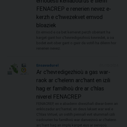
emouestl kenlabourus e tilenn
FENACREP e renerien nevez e-
kerzh e c'hwezekvet emvod
bloaziek
En emvod e oa bet kemeret perzh oberiant ha
karget gant hor c'hevredigezhioù kevredet, a oa
bodet evit ober gant o gwir da votiñ ha dilenn hor
renerien nevez.
Ensavadurel
01/10/2024
Ar c'hevredigezhioù a gas war-
raok ar c'helenn arc'hant en izili
hag er familhoù dre ar c'hlas
niverel FENACREP
FENACREP, en e abadenn diwezhañ diwar-benn an
enklozadur arc'hantel, en deus lakaet war wel e
C'hlas Virtuel, un ostilh pennañ evit stummañ izili
oadourien ha familhoù war danvezioù ar c'helenn
arc'hant hag an implij karget eus ar servijoù.