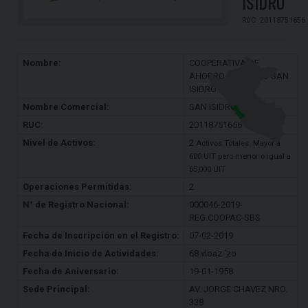
ISIDRO
RUC: 20118751656
Nombre:
COOPERATIVA DE
AHORRO Y CREDITO SAN
ISIDRO
Nombre Comercial:
SAN ISIDRO
RUC:
20118751656
Nivel de Activos:
2
Activos Totales: Mayor a
600 UIT pero menor o igual a
65,000 UIT
Operaciones Permitidas:
2
N° de Registro Nacional:
000046-2019-
REG.COOPAC-SBS
Fecha de Inscripción en el Registro:
07-02-2019
Fecha de Inicio de Actividades:
68 vloaz 'zo
Fecha de Aniversario:
19-01-1958
Sede Principal:
AV. JORGE CHAVEZ NRO.
338