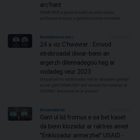
arc'hant
FENACREP, a glask brudañ an enklozadur
arc'hantel e-touez e genlabourerien kevredet
Kenlabourerien |
01/02/2023
24 a viz C'hwevrer : Emvod
etrebroadel diwar-benn an
argerzh dilennadegoù hag ar
vodadeg veur 2023
Dispartiañ ho enskrivadur evit an abadenn gentañ
aozet gant FENACREP evit renerien ha renerien ar
COOPAC. Bevennet eo ar plasoù !
Ensavadurel
29/03/2023
Gant ul lid fromus e oa bet kaset
da benn klozadur ar raktres anvet
"Enklozadur armerzhel" USAID -