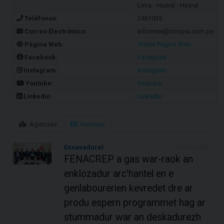
Lima - Huaral - Huaral
Teléfonos:
2461035
Correo Electrónico:
informes@coopsi.com.pe
Página Web:
Visitar Pagina Web
Facebook:
Facebook
Instagram:
Instagram
Youtube:
Youtube
Linkedin:
Linkedin
Agencias
Noticias
Ensavadurel
07/12/2022
FENACREP a gas war-raok an
enklozadur arc'hantel en e
genlabourerien kevredet dre ar
produ espern programmet hag ar
stummadur war an deskadurezh