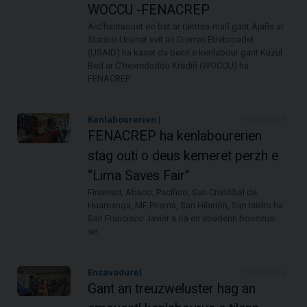
WOCCU -FENACREP
Arc'hantaouet eo bet ar raktres-mañ gant Ajañs ar
Stadoù-Unanet evit an Diorren Etrebroadel
(USAID) ha kaset da benn e kenlabour gant Kuzul
Bed ar C'hevredadoù Krediñ (WOCCU) ha
FENACREP.
Kenlabourerien |
31/03/2023
FENACREP ha kenlabourerien
stag outi o deus kemeret perzh e
“Lima Saves Fair”
Finansol, Abaco, Pacífico, San Cristóbal de
Huamanga, MF Prisma, San Hilarión, San Isidro ha
San Francisco Javier a oa en abadenn bouezus-
se.
Ensavadurel
17/04/2023
Gant an treuzweluster hag an