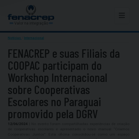
Valor na integração
Notícias
/
Internacional
FENACREP e suas Filiais da
COOPAC participam do
Workshop Internacional
sobre Cooperativas
Escolares no Paraguai
promovido pela DGRV
12/06/2024
| No evento foram compartilhadas experiências de criação
de cooperativas escolares e apresentado o novo manual “Criamos
Cooperativas Juntos”. Esta oficina consolidou-se como um espaço