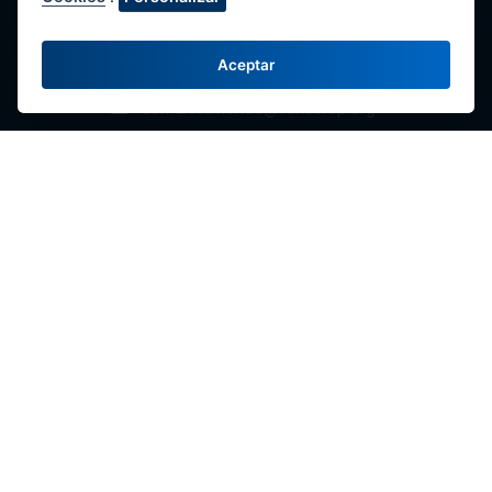
Fale Conosco
(51-1) 424-6769
Aceptar
(51-1) 424-4958
comunicaciones@fenacrep.org
Links
Redes Sociais
FENACREP
| TODOS OS DIREITOS RESERVADOS © 2026
Libro de Reclamaciones
Política de Privacidad y Protección de datos
Termos
de Uso