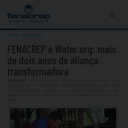
Valor na integração
Notícias
/
Cooperativas
FENACREP e Water.org: mais
de dois anos de aliança
transformadora
12/07/2025
| Graças à aliança entre FENACREP e Water.org, foram
colocados mais de 14.000 créditos, principalmente em áreas rurais. Com
isto promovemos e melhoramos o acesso à água potável e ao
saneamento em comunidades onde o sistema financeiro tradicional não
chega.