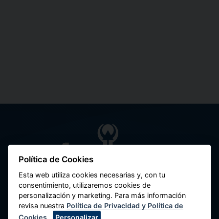
Política de Cookies
Federação Nacional de Cooperativas de
Poupança e Crédito do Peru
Esta web utiliza cookies necesarias y, con tu
consentimiento, utilizaremos cookies de
Av. Máximo Abril 542, Jesús María 15072,
personalización y marketing. Para más información
Lima - Perú.
revisa nuestra
Política de Privacidad y Política de
Cookies
.
Personalizar