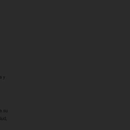
a y
a su
lud,