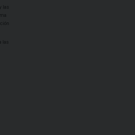
y las
ama
ación
a las