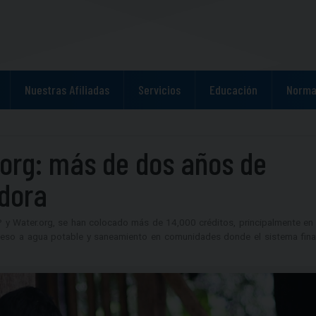
Nuestras Afiliadas
Servicios
Educación
Norma
org: más de dos años de
adora
P y Water.org, se han colocado más de 14,000 créditos, principalmente en
ceso a agua potable y saneamiento en comunidades donde el sistema fina