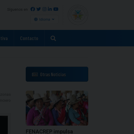
Síguenos en
Idioma
tiva
Contacto
Otras Noticias
 zonas
nciero
FENACREP impulsa