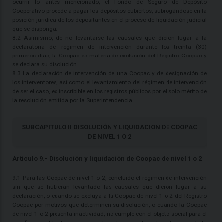
ocurrir lo antes mencionado, el Fondo de Seguro de Depósito
Cooperativo procede a pagar los depósitos cubiertos, subrogándose en la
posición jurídica de los depositantes en el proceso de liquidación judicial
que se disponga.
8.2 Asimismo, de no levantarse las causales que dieron lugar a la
declaratoria del régimen de intervención durante los treinta (30)
primeros días, la Coopac es materia de exclusión del Registro Coopac y
se declara su disolución.
8.3 La declaración de intervención de una Coopac y de designación de
los interventores, así como el levantamiento del régimen de intervención
de ser el caso, es inscribible en los registros públicos por el solo mérito de
la resolución emitida por la Superintendencia.
SUBCAPITULO II DISOLUCIÓN Y LIQUIDACION DE COOPAC
DE NIVEL 1 O 2
Artículo 9.- Disolución y liquidación de Coopac de nivel 1 o 2
9.1 Para las Coopac de nivel 1 o 2, concluido el régimen de intervención
sin que se hubieran levantado las causales que dieron lugar a su
declaración, o cuando se excluya a la Coopac de nivel 1 o 2 del Registro
Coopac por motivos que determinen su disolución, o cuando la Coopac
de nivel 1 o 2 presenta inactividad, no cumple con el objeto social para el