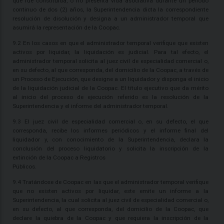
que fue constituida, o no presenta vida asociativa durante un período
continuo de dos (2) años, la Superintendencia dicta la correspondiente
resolución de disolución y designa a un administrador temporal que
asumirá la representación de la Coopac.
9.2 En los casos en que el administrador temporal verifique que existen
activos por liquidar, la liquidación es judicial. Para tal efecto, el
administrador temporal solicita al juez civil de especialidad comercial o,
en su defecto, al que corresponda, del domicilio de la Coopac, a través de
un Proceso de Ejecución, que designe a un liquidador y disponga el inicio
de la liquidación judicial de la Coopac. El título ejecutivo que da mérito
al inicio del proceso de ejecución referido es la resolución de la
Superintendencia y el informe del administrador temporal.
9.3 El juez civil de especialidad comercial o, en su defecto, el que
corresponda, recibe los informes periódicos y el informe final del
liquidador y, con conocimiento de la Superintendencia, declara la
conclusión del proceso liquidatorio y solicita la inscripción de la
extinción de la Coopac a Registros
Públicos.
9.4 Tratándose de Coopac en las que el administrador temporal verifique
que no existen activos por liquidar, este emite un informe a la
Superintendencia, la cual solicita al juez civil de especialidad comercial o,
en su defecto, al que corresponda, del domicilio de la Coopac, que
declare la quiebra de la Coopac y que requiera la inscripción de la