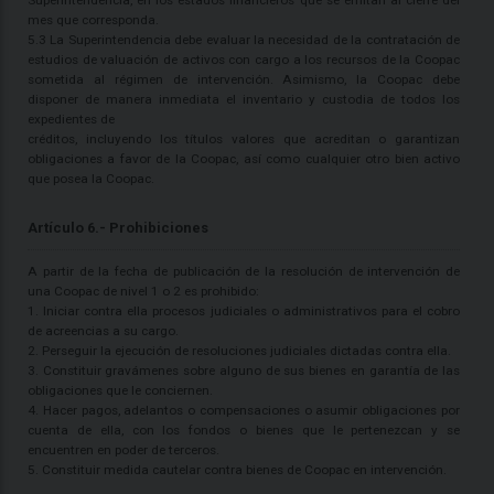
Superintendencia, en los estados financieros que se emitan al cierre del
mes que corresponda.
5.3 La Superintendencia debe evaluar la necesidad de la contratación de
estudios de valuación de activos con cargo a los recursos de la Coopac
sometida al régimen de intervención. Asimismo, la Coopac debe
disponer de manera inmediata el inventario y custodia de todos los
expedientes de
créditos, incluyendo los títulos valores que acreditan o garantizan
obligaciones a favor de la Coopac, así como cualquier otro bien activo
que posea la Coopac.
Artículo 6.- Prohibiciones
A partir de la fecha de publicación de la resolución de intervención de
una Coopac de nivel 1 o 2 es prohibido:
1. Iniciar contra ella procesos judiciales o administrativos para el cobro
de acreencias a su cargo.
2. Perseguir la ejecución de resoluciones judiciales dictadas contra ella.
3. Constituir gravámenes sobre alguno de sus bienes en garantía de las
obligaciones que le conciernen.
4. Hacer pagos, adelantos o compensaciones o asumir obligaciones por
cuenta de ella, con los fondos o bienes que le pertenezcan y se
encuentren en poder de terceros.
5. Constituir medida cautelar contra bienes de Coopac en intervención.