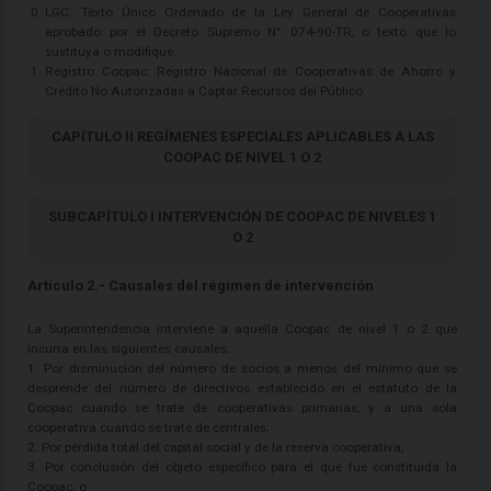
LGC: Texto Único Ordenado de la Ley General de Cooperativas
aprobado por el Decreto Supremo N° 074-90-TR, o texto que lo
sustituya o modifique.
Registro Coopac: Registro Nacional de Cooperativas de Ahorro y
Crédito No Autorizadas a Captar Recursos del Público.
CAPÍTULO II REGÍMENES ESPECIALES APLICABLES A LAS
COOPAC DE NIVEL 1 O 2
SUBCAPÍTULO I INTERVENCIÓN DE COOPAC DE NIVELES 1
O 2
Artículo 2.- Causales del régimen de intervención
La Superintendencia interviene a aquella Coopac de nivel 1 o 2 que
incurra en las siguientes causales:
1. Por disminución del número de socios a menos del mínimo que se
desprende del número de directivos establecido en el estatuto de la
Coopac cuando se trate de cooperativas primarias, y a una sola
cooperativa cuando se trate de centrales;
2. Por pérdida total del capital social y de la reserva cooperativa;
3. Por conclusión del objeto específico para el que fue constituida la
Coopac; o