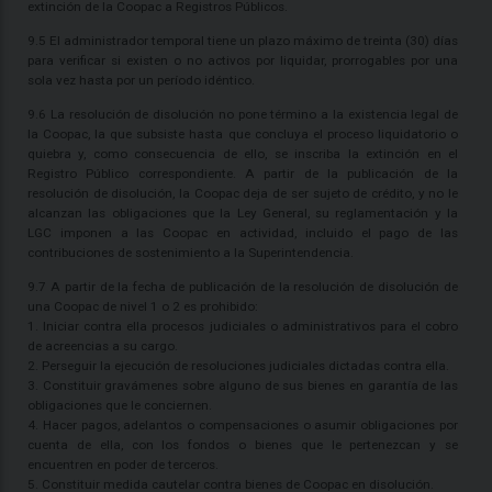
extinción de la Coopac a Registros Públicos.
9.5 El administrador temporal tiene un plazo máximo de treinta (30) días
para verificar si existen o no activos por liquidar, prorrogables por una
sola vez hasta por un período idéntico.
9.6 La resolución de disolución no pone término a la existencia legal de
la Coopac, la que subsiste hasta que concluya el proceso liquidatorio o
quiebra y, como consecuencia de ello, se inscriba la extinción en el
Registro Público correspondiente. A partir de la publicación de la
resolución de disolución, la Coopac deja de ser sujeto de crédito, y no le
alcanzan las obligaciones que la Ley General, su reglamentación y la
LGC imponen a las Coopac en actividad, incluido el pago de las
contribuciones de sostenimiento a la Superintendencia.
9.7 A partir de la fecha de publicación de la resolución de disolución de
una Coopac de nivel 1 o 2 es prohibido:
1. Iniciar contra ella procesos judiciales o administrativos para el cobro
de acreencias a su cargo.
2. Perseguir la ejecución de resoluciones judiciales dictadas contra ella.
3. Constituir gravámenes sobre alguno de sus bienes en garantía de las
obligaciones que le conciernen.
4. Hacer pagos, adelantos o compensaciones o asumir obligaciones por
cuenta de ella, con los fondos o bienes que le pertenezcan y se
encuentren en poder de terceros.
5. Constituir medida cautelar contra bienes de Coopac en disolución.