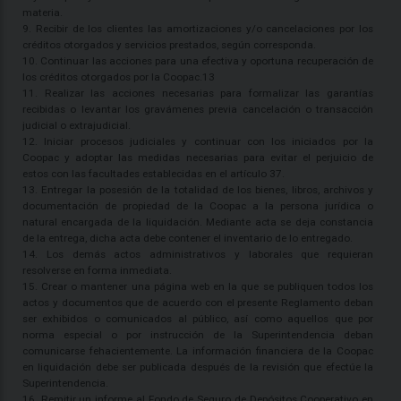
materia.
9. Recibir de los clientes las amortizaciones y/o cancelaciones por los
créditos otorgados y servicios prestados, según corresponda.
10. Continuar las acciones para una efectiva y oportuna recuperación de
los créditos otorgados por la Coopac.13
11. Realizar las acciones necesarias para formalizar las garantías
recibidas o levantar los gravámenes previa cancelación o transacción
judicial o extrajudicial.
12. Iniciar procesos judiciales y continuar con los iniciados por la
Coopac y adoptar las medidas necesarias para evitar el perjuicio de
estos con las facultades establecidas en el artículo 37.
13. Entregar la posesión de la totalidad de los bienes, libros, archivos y
documentación de propiedad de la Coopac a la persona jurídica o
natural encargada de la liquidación. Mediante acta se deja constancia
de la entrega, dicha acta debe contener el inventario de lo entregado.
14. Los demás actos administrativos y laborales que requieran
resolverse en forma inmediata.
15. Crear o mantener una página web en la que se publiquen todos los
actos y documentos que de acuerdo con el presente Reglamento deban
ser exhibidos o comunicados al público, así como aquellos que por
norma especial o por instrucción de la Superintendencia deban
comunicarse fehacientemente. La información financiera de la Coopac
en liquidación debe ser publicada después de la revisión que efectúe la
Superintendencia.
16. Remitir un informe al Fondo de Seguro de Depósitos Cooperativo en