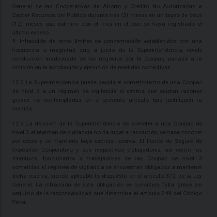
General de las Cooperativas de Ahorro y Crédito No Autorizadas a
Captar Recursos del Público durante tres (3) meses en un lapso de doce
(12) meses que culmine con el mes en el que se haya registrado el
último exceso.
9. Infracción de otros límites de concentración establecidos con una
frecuencia o magnitud que, a juicio de la Superintendencia, revele
conducción inadecuada de los negocios por la Coopac, aunada a la
omisión en la aprobación y ejecución de medidas correctivas.
12.2 La Superintendencia puede decidir el sometimiento de una Coopac
de nivel 3 a un régimen de vigilancia si estima que existen razones
graves no contempladas en el presente artículo que justifiquen la
medida.
12.3 La decisión de la Superintendencia de someter a una Coopac de
nivel 3 al régimen de vigilancia no da lugar a resolución, se hace conocer
por oficio y se mantiene bajo estricta reserva. El Fondo de Seguro de
Depósitos Cooperativo y sus respectivos trabajadores, así como los
directivos, funcionarios y trabajadores de las Coopac de nivel 3
sometidas al régimen de vigilancia se encuentran obligados a mantener
dicha reserva, siendo aplicable lo dispuesto en el artículo 372 de la Ley
General. La infracción de esta obligación se considera falta grave sin
perjuicio de la responsabilidad que determina el artículo 249 del Código
Penal.