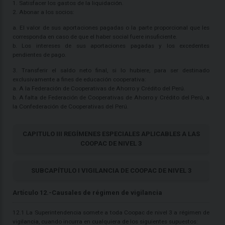
1. Satisfacer los gastos de la liquidación.
2. Abonar a los socios:
a. El valor de sus aportaciones pagadas o la parte proporcional que les
corresponda en caso de que el haber social fuere insuficiente.
b. Los intereses de sus aportaciones pagadas y los excedentes
pendientes de pago.
3. Transferir el saldo neto final, si lo hubiere, para ser destinado
exclusivamente a fines de educación cooperativa:
a. A la Federación de Cooperativas de Ahorro y Crédito del Perú.
b. A falta de Federación de Cooperativas de Ahorro y Crédito del Perú, a
la Confederación de Cooperativas del Perú.
CAPITULO III REGÍMENES ESPECIALES APLICABLES A LAS
COOPAC DE NIVEL 3
SUBCAPÍTULO I VIGILANCIA DE COOPAC DE NIVEL 3
Artículo 12.-Causales de régimen de vigilancia
12.1 La Superintendencia somete a toda Coopac de nivel 3 a régimen de
vigilancia, cuando incurra en cualquiera de los siguientes supuestos: