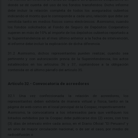
donde se dé cuenta del uso de los fondos transferidos. Dicho informe
debe incluir la relación completa de todos los asegurados cubiertos
indicando el monto que le corresponde a cada uno, relación que debe ser
remitida tanto en medios físicos como electrónicos. Asimismo, cuando
los fondos solicitados al Fondo de Seguro de Depósitos Cooperativo
superen en más de 10% al importe de los depósitos cubiertos reportado a
la Superintendencia en el mes último anterior a la fecha de intervención,
el informe debe incluir la explicación de dicha diferencia.
31.2 Asimismo, dichos representantes pueden realizar, cuando sea
pertinente y con autorización previa de la Superintendencia, los actos
establecidos en los artículos 36 y 37, sujetándose a la obligación
contenida en el último párrafo del artículo 35.
Artículo 32.- Convocatoria de acreedores
32.1 Una vez confeccionada la relación de acreedores, los
representantes deben exhibirla de manera virtual y física, tanto en la
página de web como en el local principal de la Coopac, respectivamente.
Asimismo, la convocatoria a los interesados para que verifiquen los
listados exhibidos por la Coopac debe publicarse dos (2) veces, con tres
(3) días de intervalo entre cada aviso, en el Diario Oficial “El Peruano” y
en uno de mayor circulación nacional, o de ser el caso, por medio de
radiodifusión o