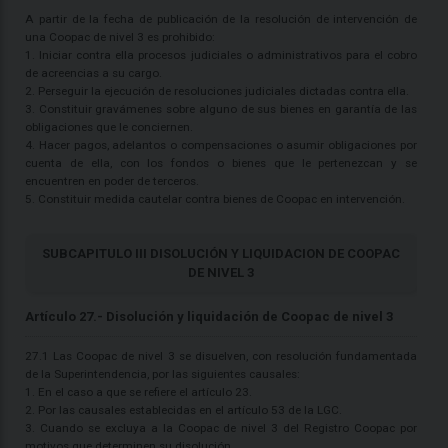
A partir de la fecha de publicación de la resolución de intervención de
una Coopac de nivel 3 es prohibido:
1. Iniciar contra ella procesos judiciales o administrativos para el cobro
de acreencias a su cargo.
2. Perseguir la ejecución de resoluciones judiciales dictadas contra ella.
3. Constituir gravámenes sobre alguno de sus bienes en garantía de las
obligaciones que le conciernen.
4. Hacer pagos, adelantos o compensaciones o asumir obligaciones por
cuenta de ella, con los fondos o bienes que le pertenezcan y se
encuentren en poder de terceros.
5. Constituir medida cautelar contra bienes de Coopac en intervención.
SUBCAPITULO III DISOLUCIÓN Y LIQUIDACION DE COOPAC
DE NIVEL 3
Artículo 27.- Disolución y liquidación de Coopac de nivel 3
27.1 Las Coopac de nivel 3 se disuelven, con resolución fundamentada
de la Superintendencia, por las siguientes causales:
1. En el caso a que se refiere el artículo 23.
2. Por las causales establecidas en el artículo 53 de la LGC.
3. Cuando se excluya a la Coopac de nivel 3 del Registro Coopac por
motivos que determinen su disolución.