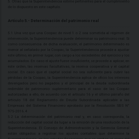
5. Otras que la Superintendencia estime pertinentes para el cumplimiento
de lo dispuesto en este capítulo.
Artículo 5.- Determinación del patrimonio real
5.1 Una vez que una Coopac de nivel 1 o 2 sea sometida al régimen de
intervención, la Superintendencia puede determinar su patrimonio real. Si
como consecuencia de dicha evaluación, el patrimonio determinado es
menor al señalado por la Coopac, la Superintendencia procede a ajustar
este último, en primer lugar, con cargo a los excedentes del ejercicio y los
acumulados. En caso el ajuste fuese insuficiente, se procede a aplicar, en
este orden, las reservas facultativas, la reserva cooperativa y el capital
social. En caso que el capital social no sea suficiente para cubrir las
pérdidas de la Coopac, la Superintendencia aplica de oficio los intereses
devengados pero no pagados y el principal de la deuda subordinada
redimible de patrimonio suplementario para el caso de las Coopac
autorizadas a ello, de acuerdo con el artículo 16 y el último párrafo del
artículo 18 del Reglamento de Deuda Subordinada aplicable a las
Empresas del Sistema Financiero aprobado por la Resolución SBS N°
975-2016.4
5.2 La determinación del patrimonio real y, en caso corresponda, la
reducción del capital social da lugar a la emisión de una resolución de la
Superintendencia. El Consejo de Administración y la Gerencia General
están obligados a registrar los ajustes contables que determine la