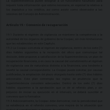
La Superintendencia puede designar a un funcionario facultado para
requerir toda información que estime necesaria, en especial la relativa a
los depósitos y los créditos, así como asistir como observador a las
sesiones del Consejo de Administración.
Artículo 19.- Convenio de recuperación
19.1 Durante el régimen de vigilancia se mantiene la competencia y la
autoridad de los órganos de gobierno de la Coopac, sin más limitaciones
que las establecidas en este Capítulo.
19.2 La Coopac sometida al régimen de vigilancia, dentro de los siete (7)
días hábiles siguientes a la recepción del oficio que comunique tal
decisión, debe proponer, a satisfacción de la Superintendencia, un plan de
recuperación financiera, o en caso la causal del sometimiento al régimen
de vigilancia sea de naturaleza distinta a la financiera, una tendente a
revertir la causal correspondiente. La Coopac puede solicitar, por causas
justificadas, la ampliación del plazo otorgado hasta siete (7) días hábiles
adicionales. Este plan contempla las reglas de prudencia que la
Superintendencia considere adecuadas. Dentro de los siete (7) días
hábiles siguientes a la aprobación que se dé al referido plan, y sin
perjuicio de iniciar su ejecución en el intervalo, se deberá suscribir el
convenio que lo formalice.
19.3 Adicionalmente, la Coopac debe demostrar, con la periodicidad que
se establezca en el referido convenio, una mejora de la situación que
motivó el sometimiento a régimen de vigilancia.