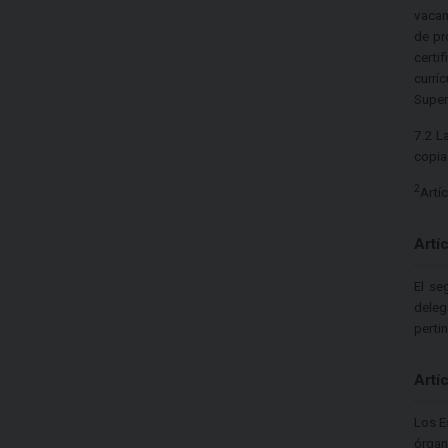
vacan
de pr
certi
currí
Super
7.2 L
copia 
2
Artí
Artí
El se
deleg
perti
Artí
Los E
órgan