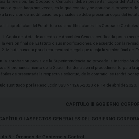
ara la revisión, las Coopac o Centrales deben presentar copia del Acta 
tario o quien haga sus veces, en la que conste y se apruebe el proyecto de
era la revisión de modificaciones parciales se debe presentar copia del Estat
ara la aprobación del Estatuto o sus modificaciones, las Coopac o Centrales 
1. Copia del Acta de acuerdo de Asamblea General certificada por su secre
la versión final del Estatuto o sus modificaciones, de acuerdo con la revisi
2. Minuta suscrita por el representante legal que recoja la versión final del
in la aprobación previa de la Superintendencia no procede la inscripción 
cos. El pronunciamiento de la Superintendencia en el procedimiento para la a
hábiles de presentada la respectiva solicitud; de lo contrario, se tendrá por 
culo sustituido por la Resolución SBS N° 1285-2020 del 14 de abril de 2020.
CAPÍTULO III GOBIERNO CORPO
CAPÍTULO I ASPECTOS GENERALES DEL GOBIERNO CORPORA
culo 5.- Órganos de Gobierno y Control