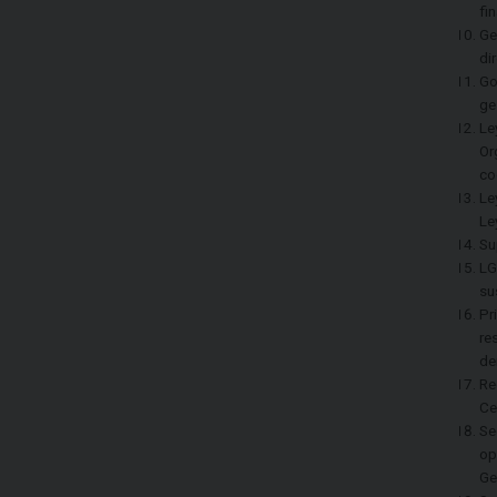
fi
Ge
di
Go
ge
Le
Or
co
Le
Le
Su
LG
su
Pr
re
de
Re
Ce
Se
op
Ge