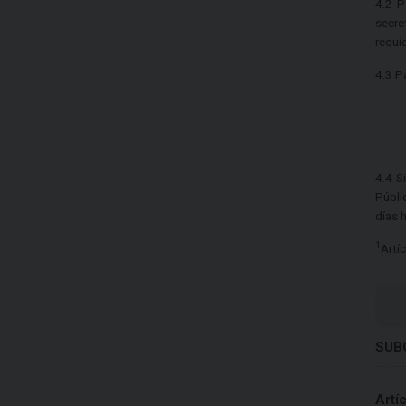
4.2 P
secre
requi
4.3 P
4.4 S
Públi
días 
1
Artí
SUB
Artí