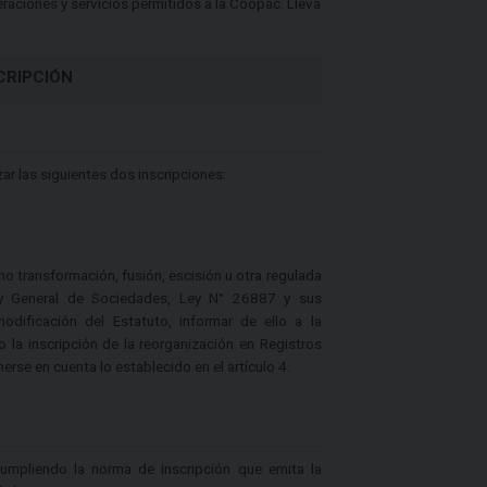
eraciones y servicios permitidos a la Coopac. Lleva
CRIPCIÓN
ar las siguientes dos inscripciones:
o transformación, fusión, escisión u otra regulada
Ley General de Sociedades, Ley N° 26887 y sus
odificación del Estatuto, informar de ello a la
la inscripción de la reorganización en Registros
erse en cuenta lo establecido en el artículo 4.
umpliendo la norma de inscripción que emita la