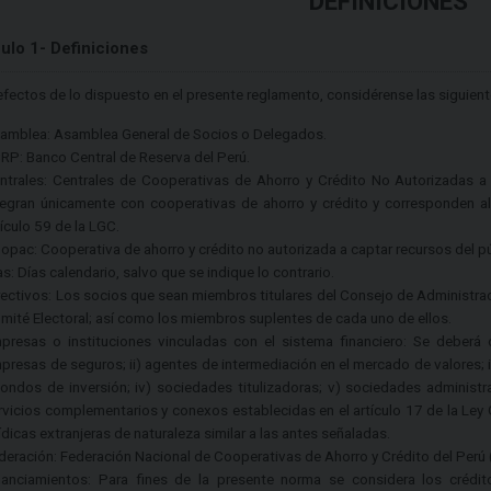
DEFINICIONES
culo 1- Definiciones
efectos de lo dispuesto en el presente reglamento, considérense las siguient
amblea: Asamblea General de Socios o Delegados.
RP: Banco Central de Reserva del Perú.
ntrales: Centrales de Cooperativas de Ahorro y Crédito No Autorizadas a
tegran únicamente con cooperativas de ahorro y crédito y corresponden a
tículo 59 de la LGC.
opac: Cooperativa de ahorro y crédito no autorizada a captar recursos del pú
as: Días calendario, salvo que se indique lo contrario.
rectivos: Los socios que sean miembros titulares del Consejo de Administra
mité Electoral; así como los miembros suplentes de cada uno de ellos.
presas o instituciones vinculadas con el sistema financiero: Se deberá co
presas de seguros; ii) agentes de intermediación en el mercado de valores;
fondos de inversión; iv) sociedades titulizadoras; v) sociedades adminis
rvicios complementarios y conexos establecidas en el artículo 17 de la Ley
rídicas extranjeras de naturaleza similar a las antes señaladas.
deración: Federación Nacional de Cooperativas de Ahorro y Crédito del Per
nanciamientos: Para fines de la presente norma se considera los crédit