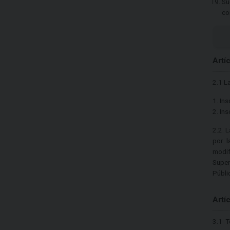
Su
co
Artí
2.1 L
1. In
2. In
2.2. 
por l
modif
Super
Públi
Artí
3.1 T