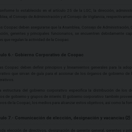
onforme lo establecido en el artículo 25 de la LGC, la dirección, adminis
lea, el Consejo de Administración y el Consejo de Vigilancia, respectivamen
as Coopac deben asegurarse que la Asamblea, Consejo de Administración, Co
ción, gerentes y principales funcionarios, se encuentren debidamente cap
s que regulan la actividad de la Coopac.
culo 6.- Gobierno Corporativo de Coopac
as Coopac deben definir principios y lineamientos generales para la ado
rativo que sirvan de guía para el accionar de los órganos de gobierno de 
rativos.
a estructura del gobierno corporativo especifica la distribución de los d
os de gobierno y grupos de interés. El gobierno corporativo también provee l
ivos de la Coopac, los medios para alcanzar estos objetivos, así como la f
culo 7.- Comunicación de elección, designación y vacancias ⑵
oda elección de directivos, designación de gerente general, gerentes y pr