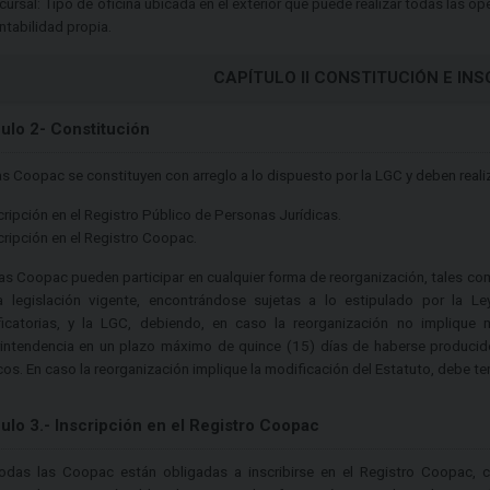
cursal: Tipo de oficina ubicada en el exterior que puede realizar todas las op
ntabilidad propia.
CAPÍTULO II CONSTITUCIÓN E INS
culo 2- Constitución
as Coopac se constituyen con arreglo a lo dispuesto por la LGC y deben realiz
scripción en el Registro Público de Personas Jurídicas.
scripción en el Registro Coopac.
Las Coopac pueden participar en cualquier forma de reorganización, tales com
a legislación vigente, encontrándose sujetas a lo estipulado por la 
icatorias, y la LGC, debiendo, en caso la reorganización no implique m
intendencia en un plazo máximo de quince (15) días de haberse producido 
cos. En caso la reorganización implique la modificación del Estatuto, debe ten
culo 3.- Inscripción en el Registro Coopac
odas las Coopac están obligadas a inscribirse en el Registro Coopac, c