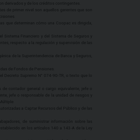
con derivados y de los créditos contingentes.
ntes de primer nivel son aquellos gerentes que son
ecisiones.
icas que determinan cómo una Coopac es dirigida,
el Sistema Financiero y del Sistema de Seguros y
tes, respecto a la regulación y supervisión de las
rgánica de la Superintendencia de Banca y Seguros,
vadas de Fondos de Pensiones.
el Decreto Supremo N° 074-90-TR, o texto que lo
s de contador general o cargo equivalente, jefe o
nte, jefe o responsable de la unidad de riesgos y
últiple.
utorizadas a Captar Recursos del Público y de las
abajadores, de suministrar información sobre las
tablecido en los artículos 140 a 143-A de la Ley