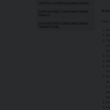
CAPITULO VI DISPOSICIONES VARIAS
Artí
DISPOSICIONES COMPLEMENTARIAS
FINALES
Para 
DISPOSICIONES COMPLEMENTARIAS
TRANSITORIAS
As
BC
Ce
in
ar
Co
Dí
Di
Co
Em
em
y 
se
ju
Fe
Fi