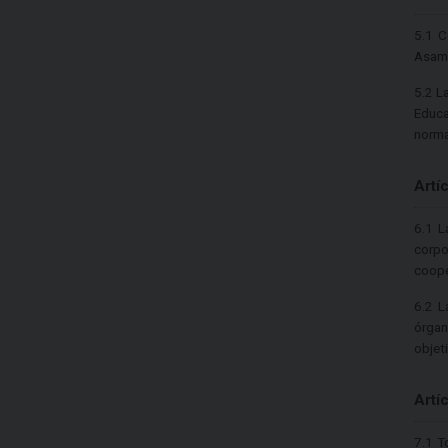
5.1 C
Asamb
5.2 L
Educa
norma
Artí
6.1 L
corpo
coope
6.2 L
órgan
objet
Artí
7.1 T