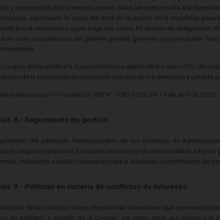
cia y designación de los reemplazantes, debe ser comunicada a la Superint
oducidas, adjuntando la copia del acta de la sesión de la asamblea gene
ficado por el secretario o quien haga sus veces. En el caso de designación d
culum vitae documentado del gerente general, gerentes y/o principales func
intendencia.
a Coopac debe remitir a la Superintendencia dentro de los cinco (05) días hábi
simple de la constancia de inscripción registral de los directivos y gerente g
culo sustituido por la Resolución SBS N° 1285-2020 del 14 de abril de 2020.
culo 8.- Seguimiento de gestión
guimiento del adecuado funcionamiento de los Consejos de Administración
ados, según corresponda, los cuales reunidos en Asamblea deben adoptar y
nentes, incluyendo aquellas necesarias para el adecuado cumplimiento del pr
culo 9.- Políticas en materia de conflictos de intereses
statutos de las Coopac deben describir las situaciones que generen conflic
os de gobierno y gestión de la Coopac, así como entre sus socios y la 