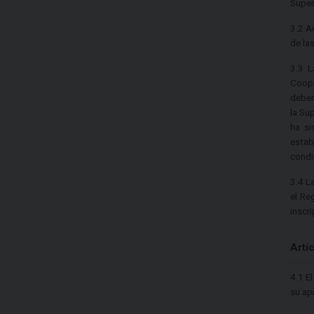
Super
3.2 A
de la
3.3 L
Coope
deben
la Su
ha si
estab
condi
3.4 L
el Re
inscr
Artí
4.1 E
su ap