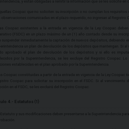
intendencia, y están obligadas a remitir la información que se les solicite en 
quellas Coopac que no soliciten su inscripción o no cumplan los requisitos 
s observaciones comunicadas en el plazo requerido, no ingresan al Registro
as Coopac existentes a la entrada en vigencia de la Ley Coopac deben
rativo (FSDC) en un plazo máximo de un (1) año contado desde su inscrip
 suspender inmediatamente la captación de nuevos depósitos, debiendo en 
perintendencia un plan de devolución de los depósitos que mantengan. Si al 
do aprobado el plan de devolución de los depósitos y si ello es imputa
lecidos por la Superintendencia, se les excluye del Registro Coopac. Lo
ciones establecidas en el plan aprobado por la Superintendencia.
as Coopac constituidas a partir de la entrada en vigencia de la Ley Coopac t
gistro Coopac para solicitar su inscripción en el FSDC. Si al vencimiento
ipción en el FSDC, se les excluirá del Registro Coopac.
culo 4.- Estatutos ⑴
l Estatuto y sus modificaciones deben presentarse a la Superintendencia para l
robación.