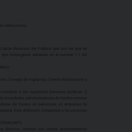
es definiciones:
 Captar Recursos del Público que son las que se
l tipo homogéneo señalado en el numeral 1.1 del
blico.
ción, Consejo de Vigilancia, Comité de Educación y
nsiderar a las siguientes personas jurídicas: i)
 iii) sociedades administradoras de fondos mutuos
tradoras de fondos de pensiones; vi) empresas de
 General. Esta definición comprende a las personas
ú (FENACREP).
os directos, cuentas por cobrar, arrendamientos