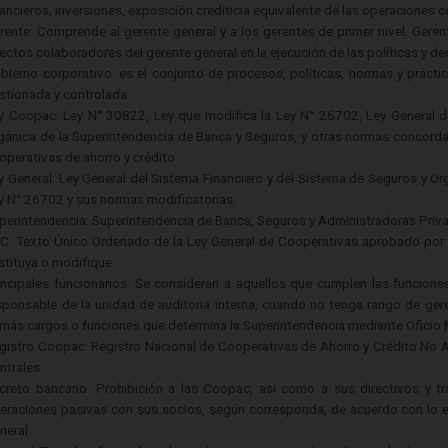
nancieros, inversiones, exposición crediticia equivalente de las operaciones 
rente: Comprende al gerente general y a los gerentes de primer nivel. Gere
rectos colaboradores del gerente general en la ejecución de las políticas y d
bierno corporativo: es el conjunto de procesos, políticas, normas y práct
stionada y controlada.
y Coopac: Ley N° 30822, Ley que modifica la Ley N° 26702, Ley General d
gánica de la Superintendencia de Banca y Seguros, y otras normas concordan
operativas de ahorro y crédito.
y General: Ley General del Sistema Financiero y del Sistema de Seguros y O
y N° 26702 y sus normas modificatorias.
perintendencia: Superintendencia de Banca, Seguros y Administradoras Pri
C: Texto Único Ordenado de la Ley General de Cooperativas aprobado por 
stituya o modifique.
incipales funcionarios: Se consideran a aquellos que cumplen las funcione
sponsable de la unidad de auditoria interna, cuando no tenga rango de gere
más cargos o funciones que determina la Superintendencia mediante Oficio M
gistro Coopac: Registro Nacional de Cooperativas de Ahorro y Crédito No A
ntrales.
creto bancario: Prohibición a las Coopac, así como a sus directivos y tr
eraciones pasivas con sus socios, según corresponda, de acuerdo con lo es
neral.