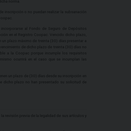
dicha norma.
de inscripción o no puedan realizar la subsanación
 Coopac.
 incorporarse al Fondo de Seguro de Depósitos
ción en el Registro Coopac. Vencido dicho plazo,
un plazo máximo de treinta (30) días presentar a
vencimiento de dicho plazo de treinta (30) días no
ble a la Coopac porque incumple los requisitos
 mismo ocurrirá en el caso que se incumplan las
ienen un plazo de (30) días desde su inscripción en
 de dicho plazo no han presentado su solicitud de
a revisión previa de la legalidad de sus artículos y