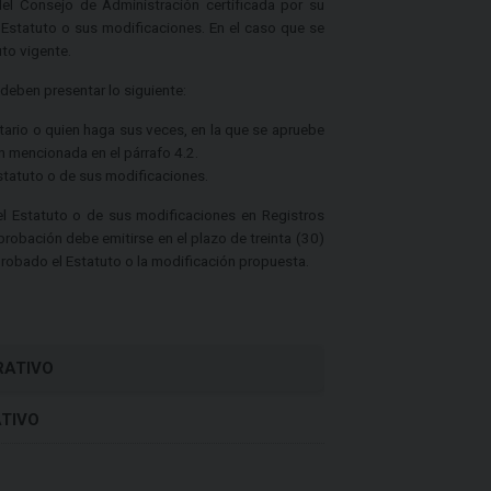
del Consejo de Administración certificada por su
 Estatuto o sus modificaciones. En el caso que se
uto vigente.
deben presentar lo siguiente:
tario o quien haga sus veces, en la que se apruebe
ón mencionada en el párrafo 4.2.
 Estatuto o de sus modificaciones.
del Estatuto o de sus modificaciones en Registros
probación debe emitirse en el plazo de treinta (30)
aprobado el Estatuto o la modificación propuesta.
RATIVO
TIVO