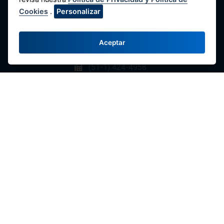
Av. Máximo Abril 542, Jesús María 15072,
Cookies
.
Personalizar
Lima - Perú.
Contacte con Nosotros
Aceptar
(51-1) 424-6769
(51-1) 424-4958
comunicaciones@fenacrep.org
Enlaces
Redes Sociales