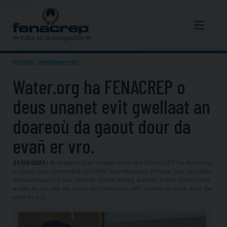
Valor en la Integración
Noticias
/
Kenlabourerien |
Water.org ha FENACREP o
deus unanet evit gwellaat an
doareoù da gaout dour da
evañ er vro.
21/03/2023
| A-drugarez d'an emglev sinet etre FENACREP ha Water.org
e c'hallo hor c'hevredad COOPAC Microfinanzas Prisma, San Cristóbal
de Huamanga ha San José de Iquitos kinnig ar produ krediñ WaterCredit,
a roio tu d'o izili da gaout arc'hantaouiñ evit staliañ ur servij dour da
evañ en o zi.