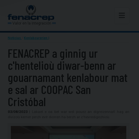
Valor en la Integración
Noticias
/
Kenlabourerien |
FENACREP a ginnig ur
c'hentelioù diwar-benn ar
gouarnamant kenlabour mat
e sal ar COOPAC San
Cristóbal
03/08/2023
| Lakaet e oa bet war wel pouez an digreizennañ hag an
divizoù kemer perzh evit diorren ha berzh ar c'hevredigezhioù.