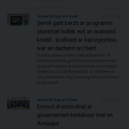
Armerzh hag arc'hant
10/04/2024
Serriñ gant berzh ar programm
stummañ hollek evit an analisted
krediñ : kreñvaat ar barregezhioù
war an dachenn arc'hant
Dizoloit penaos o deus 148 perzhiad eus 16
kenlabour echuet gant berzh ur programm kreñv
savet evit kreñvaat ar skiant-prenet war ar merañ
kredennoù, ar mikrokredennoù, ar c'hredennoù
d'ar gounezerien, hag ar strategiezhioù marc'hata
ha gwerzhañ.
Armerzh hag arc'hant
24/07/2024
Emvod dreistordinal ar
gouarnamant kenlabour mat en
Arequipa