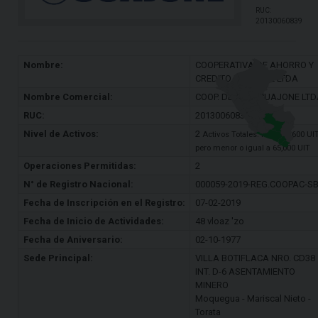
RUC:
20130060839
Nombre:
COOPERATIVA DE AHORRO Y
CREDITO CUAJONE LTDA
Nombre Comercial:
COOP. DE A Y C CUAJONE LTD
RUC:
20130060839
Nivel de Activos:
2
Activos Totales: Mayor a 600 UI
pero menor o igual a 65,000 UIT
Operaciones Permitidas:
2
N° de Registro Nacional:
000059-2019-REG.COOPAC-S
Fecha de Inscripción en el Registro:
07-02-2019
Fecha de Inicio de Actividades:
48 vloaz 'zo
Fecha de Aniversario:
02-10-1977
Sede Principal:
VILLA BOTIFLACA NRO. CD38
INT. D-6 ASENTAMIENTO
MINERO
Moquegua - Mariscal Nieto -
Torata