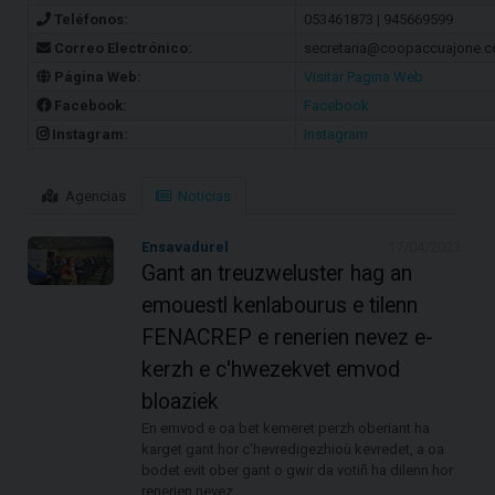
Teléfonos:
053461873 | 945669599
Correo Electrónico:
secretaria@coopaccuajone.
Página Web:
Visitar Pagina Web
Facebook:
Facebook
Instagram:
Instagram
Agencias
Noticias
Ensavadurel
17/04/2023
Gant an treuzweluster hag an
emouestl kenlabourus e tilenn
FENACREP e renerien nevez e-
kerzh e c'hwezekvet emvod
bloaziek
En emvod e oa bet kemeret perzh oberiant ha
karget gant hor c'hevredigezhioù kevredet, a oa
bodet evit ober gant o gwir da votiñ ha dilenn hor
renerien nevez.