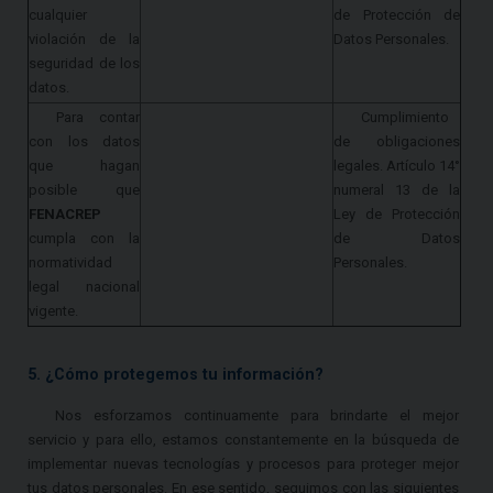
cualquier
de Protección de
violación de la
Datos Personales.
seguridad de los
datos.
Para contar
Cumplimiento
con los datos
de obligaciones
que hagan
legales. Artículo 14°
posible que
numeral 13 de la
FENACREP
Ley de Protección
cumpla con la
de Datos
normatividad
Personales.
legal nacional
vigente.
5. ¿Cómo protegemos tu información?
Nos esforzamos continuamente para brindarte el mejor
servicio y para ello, estamos constantemente en la búsqueda de
implementar nuevas tecnologías y procesos para proteger mejor
tus datos personales. En ese sentido, seguimos con las siguientes