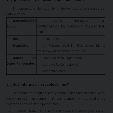
1. ¿Quién es el responsable del tratamiento?
El responsable del tratamiento de los datos personales del
Sitio Web es:
Denominación
FEDERACIÓN NACIONAL DE
Social:
COOPERATIVAS DE AHORRO Y CRÉDITO DEL
PERÚ
RUC:
20101274919
Domicilio:
Jr. Máximo Abril N° 542, Jesús María,
provincia y departamento de Lima
Banco de
Usuarios de la Página Web
Datos Personales:
Libro de Reclamaciones
Capacitaciones
2. ¿Qué información recolectamos?
Dependiendo de quién seas y cómo utilices nuestro Sitio Web,
recopilaremos, usaremos, almacenaremos y transferiremos
distintos tipos de datos personales.
FENACREP trata los siguientes datos de su clientes y usuarios