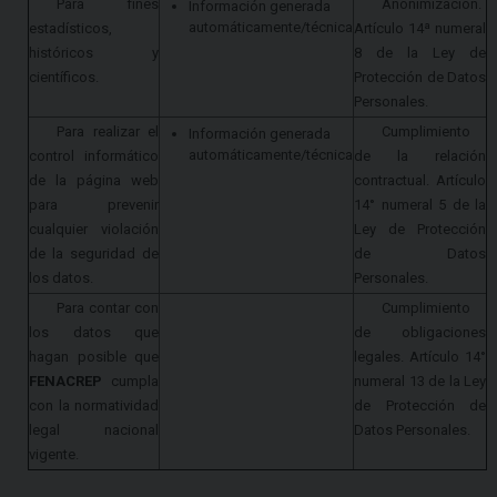
Para fines
Anonimización.
Información generada
automáticamente/técnica
estadísticos,
Artículo 14ª numeral
históricos y
8 de la Ley de
científicos.
Protección de Datos
Personales.
Para realizar el
Cumplimiento
Información generada
automáticamente/técnica
control informático
de la relación
de la página web
contractual. Artículo
para prevenir
14° numeral 5 de la
cualquier violación
Ley de Protección
de la seguridad de
de Datos
los datos.
Personales.
Para contar con
Cumplimiento
los datos que
de obligaciones
hagan posible que
legales. Artículo 14°
FENACREP
cumpla
numeral 13 de la Ley
con la normatividad
de Protección de
legal nacional
Datos Personales.
vigente.