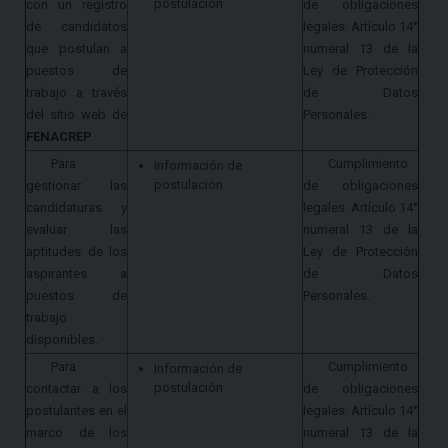
postulación
con un registro
de obligaciones
de candidatos
legales. Artículo 14°
que postulan a
numeral 13 de la
puestos de
Ley de Protección
trabajo a través
de Datos
del sitio web de
Personales.
FENACREP
.
Para
Cumplimiento
Información de
postulación
gestionar las
de obligaciones
candidaturas y
legales. Artículo 14°
evaluar las
numeral 13 de la
aptitudes de los
Ley de Protección
aspirantes a
de Datos
puestos de
Personales.
trabajo
disponibles.
Para
Cumplimiento
Información de
postulación
contactar a los
de obligaciones
postulantes en el
legales. Artículo 14°
marco de los
numeral 13 de la