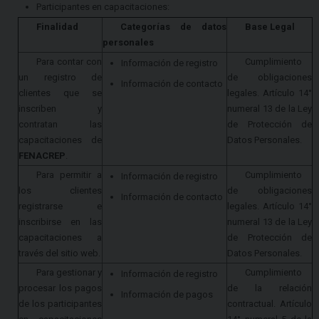
Participantes en capacitaciones:
Finalidad
Categorías de datos
Base Legal
personales
Para contar con
Cumplimiento
Información de registro
un registro de
de obligaciones
Información de contacto
clientes que se
legales. Artículo 14°
inscriben y
numeral 13 de la Ley
contratan las
de Protección de
capacitaciones de
Datos Personales.
FENACREP
.
Para permitir a
Cumplimiento
Información de registro
los clientes
de obligaciones
Información de contacto
registrarse e
legales. Artículo 14°
inscribirse en las
numeral 13 de la Ley
capacitaciones a
de Protección de
través del sitio web.
Datos Personales.
Para gestionar y
Cumplimiento
Información de registro
procesar los pagos
de la relación
Información de pagos
de los participantes
contractual. Artículo