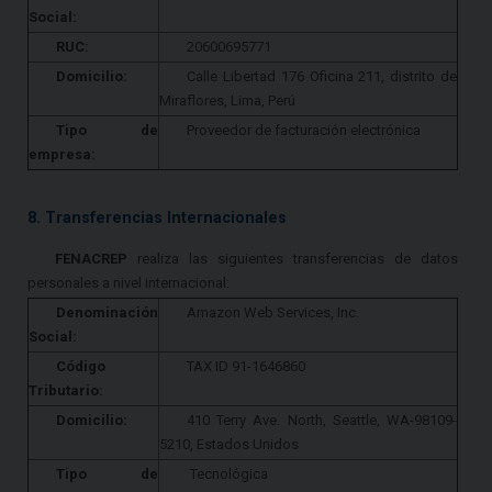
Social:
RUC:
20600695771
Domicilio:
Calle Libertad 176 Oficina 211, distrito de
Miraflores, Lima, Perú
Tipo de
Proveedor de facturación electrónica
empresa:
8. Transferencias Internacionales
FENACREP
realiza las siguientes transferencias de datos
personales a nivel internacional:
Denominación
Amazon Web Services, Inc.
Social:
Código
TAX ID 91-1646860
Tributario:
Domicilio:
410 Terry Ave. North, Seattle, WA-98109-
5210, Estados Unidos
Tipo de
Tecnológica