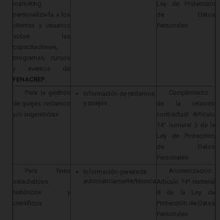
marketing
Ley de Protección
personalizada a los
de Datos
clientes y usuarios
Personales.
sobre las
capacitaciones,
programas, cursos
y eventos de
FENACREP
.
Para la gestión
Cumplimiento
Información de reclamos
y quejas
de quejas, reclamos
de la relación
y/o sugerencias.
contractual. Artículo
14° numeral 5 de la
Ley de Protección
de Datos
Personales.
Para fines
Anonimización.
Información generada
automáticamente/técnica
estadísticos,
Artículo 14ª numeral
históricos y
8 de la Ley de
científicos.
Protección de Datos
Personales.