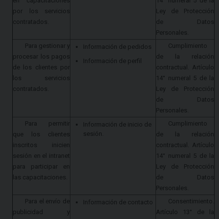
en capacitaciones
14° numeral 5 de la
por los servicios
Ley de Protección
contratados.
de Datos
Personales.
Para gestionar y
Cumplimiento
Información de pedidos
procesar los pagos
de la relación
Información de perfil
de los clientes por
contractual. Artículo
los servicios
14° numeral 5 de la
contratados.
Ley de Protección
de Datos
Personales.
Para permitir
Cumplimiento
Información de inicio de
sesión.
que los clientes
de la relación
inscritos inicien
contractual. Artículo
sesión en el intranet
14° numeral 5 de la
para participar en
Ley de Protección
las capacitaciones.
de Datos
Personales.
Para el envío de
Consentimiento.
Información de contacto
publicidad y
Artículo 13° de la