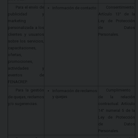
Para el envío de
Consentimiento.
Información de contacto
publicidad y
Artículo 13° de la
marketing
Ley de Protección
personalizada a los
de Datos
clientes y usuarios
Personales.
sobre los servicios,
capacitaciones,
ofertas,
promociones,
actividades y
eventos de
FENACREP.
Para la gestión
Cumplimiento
Información de reclamos
y quejas
de quejas, reclamos
de la relación
y/o sugerencias.
contractual. Artículo
14° numeral 5 de la
Ley de Protección
de Datos
Personales.