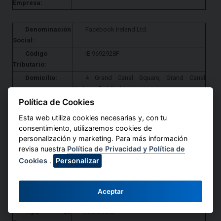
Empresa:
Denominación
Facebook Ireland Ltd.
Social:
Código
IE 9692928F
Tributario:
Domicilio:
4 Grand Canal Square, Grand Canal
Harbour, Dublin, Irlanda
Política de Cookies
Tipo de
Redes Sociales
Empresa:
Esta web utiliza cookies necesarias y, con tu
consentimiento, utilizaremos cookies de
personalización y marketing. Para más información
Denominación
Twitter, Inc.
revisa nuestra
Política de Privacidad y Política de
Social:
Cookies
.
Personalizar
Código
EIN 20-8913779
Tributario:
Domicilio:
1355 Market Street, Suite 900, San
Aceptar
Francisco, CA 94103, Estados Unidos
Tipo de
Red Social