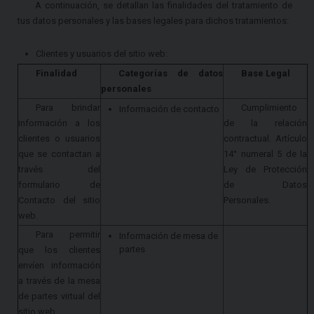
A continuación, se detallan las finalidades del tratamiento de
tus datos personales y las bases legales para dichos tratamientos:
Clientes y usuarios del sitio web:
Finalidad
Categorías de datos
Base Legal
personales
Para brindar
Cumplimiento
Información de contacto
información a los
de la relación
clientes o usuarios
contractual. Artículo
que se contactan a
14° numeral 5 de la
través del
Ley de Protección
formulario de
de Datos
Contacto del sitio
Personales.
web.
Para permitir
Información de mesa de
partes
que los clientes
envíen información
a través de la mesa
de partes virtual del
sitio web.