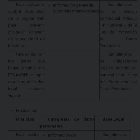
Para realizar el
Cumplimiento
Información generada
automáticamente/técnica
control informático
de la relación
de la página web
contractual. Artículo
para prevenir
14° numeral 5 de la
cualquier violación
Ley de Protección
de la seguridad de
de Datos
los datos.
Personales.
Para contar con
Cumplimiento
los datos que
de obligaciones
hagan posible que
legales. Artículo 14°
FENACREP
cumpla
numeral 13 de la Ley
con la normatividad
de Protección de
legal nacional
Datos Personales.
vigente.
Postulantes
Finalidad
Categorías de datos
Base Legal
personales
Para contar
Cumplimiento
Información de