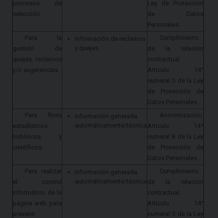
procesos de
Ley de Protección
selección.
de Datos
Personales.
Para la
Cumplimiento
Información de reclamos
y quejas
gestión de
de la relación
quejas, reclamos
contractual.
y/o sugerencias.
Artículo 14°
numeral 5 de la Ley
de Protección de
Datos Personales.
Para fines
Anonimización.
Información generada
automáticamente/técnica
estadísticos,
Artículo 14ª
históricos y
numeral 8 de la Ley
científicos.
de Protección de
Datos Personales.
Para realizar
Cumplimiento
Información generada
automáticamente/técnica
el control
de la relación
informático de la
contractual.
página web para
Artículo 14°
prevenir
numeral 5 de la Ley