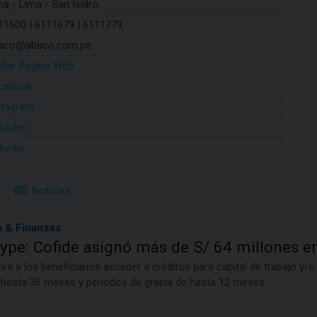
ma - Lima - San Isidro
11600 | 6111679 | 6111779
aco@abaco.com.pe
sitar Pagina Web
cebook
stagram
utube
nkedin
Noticias
 & Finanzas
pe: Cofide asignó más de S/ 64 millones en
tirá a los beneficiarios acceder a créditos para capital de trabajo y/o
 hasta 36 meses y periodos de gracia de hasta 12 meses.