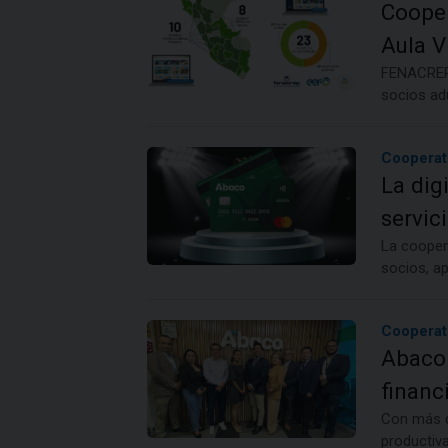
Cooper
Aula V
FENACREP, 
socios adu
Cooperat
La dig
servic
La cooper
socios, ap
Cooperat
Abaco 
financ
Con más d
productiva