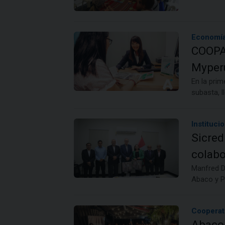
Economía
COOPAC
Myperú
En la prim
subasta, l
Institucio
Sicred
colabo
Manfred Da
Abaco y Pa
Cooperat
Abaco 