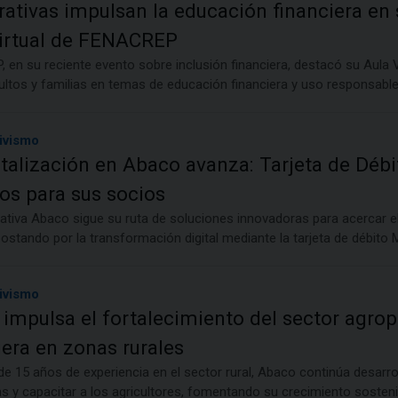
ativas impulsan la educación financiera en s
irtual de FENACREP
en su reciente evento sobre inclusión financiera, destacó su Aula Vi
ltos y familias en temas de educación financiera y uso responsable 
ivismo
italización en Abaco avanza: Tarjeta de Déb
ios para sus socios
ativa Abaco sigue su ruta de soluciones innovadoras para acercar el
ostando por la transformación digital mediante la tarjeta de débito
ivismo
impulsa el fortalecimiento del sector agrop
iera en zonas rurales
e 15 años de experiencia en el sector rural, Abaco continúa desarro
s y capacitar a los agricultores, fomentando su crecimiento sosteni