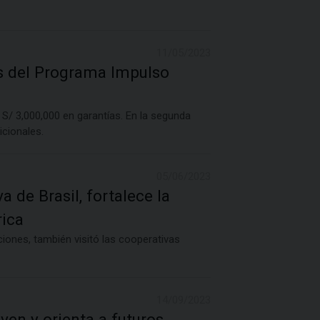
11/05/2023
s del Programa Impulso
 S/ 3,000,000 en garantías. En la segunda
icionales.
05/06/2023
a de Brasil, fortalece la
rica
iones, también visitó las cooperativas
14/09/2023
ven y orienta a futuros