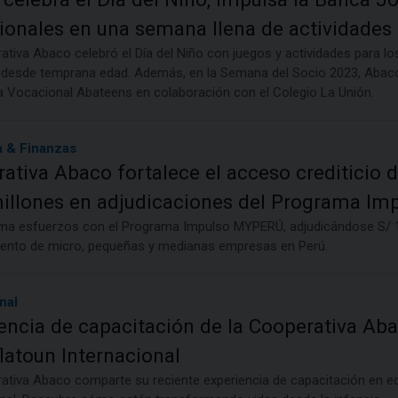
ionales en una semana llena de actividades
ativa Abaco celebró el Día del Niño con juegos y actividades para l
a desde temprana edad. Además, en la Semana del Socio 2023, Abaco 
ia Vocacional Abateens en colaboración con el Colegio La Unión.
 & Finanzas
ativa Abaco fortalece el acceso crediticio 
illones en adjudicaciones del Programa I
a esfuerzos con el Programa Impulso MYPERÚ, adjudicándose S/ 13.
iento de micro, pequeñas y medianas empresas en Perú.
nal
encia de capacitación de la Cooperativa Ab
latoun Internacional
ativa Abaco comparte su reciente experiencia de capacitación en ed