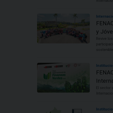
Internaci
Internaci
FENAC
y Jóve
Revive lo
participac
sostenible
Institucio
FENACR
Intern
El sector
Internaci
Institucio