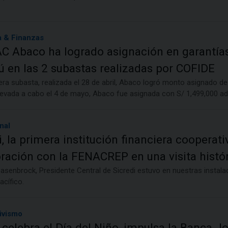
 & Finanzas
 Abaco ha logrado asignación en garantía
 en las 2 subastas realizadas por COFIDE
era subasta, realizada el 28 de abril, Abaco logró monto asignado de
levada a cabo el 4 de mayo, Abaco fue asignada con S/ 1,499,000 ad
nal
i, la primera institución financiera cooperativ
ración con la FENACREP en una visita histó
senbrock, Presidente Central de Sicredi estuvo en nuestras instalac
cífico.
ivismo
celebra el Día del Niño, impulsa la Banca Jo