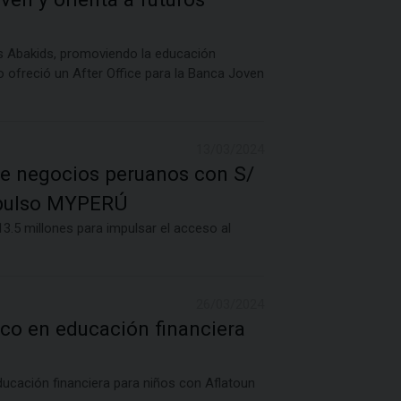
os Abakids, promoviendo la educación
ofreció un After Office para la Banca Joven
13/03/2024
de negocios peruanos con S/
mpulso MYPERÚ
5 millones para impulsar el acceso al
26/03/2024
aco en educación financiera
ucación financiera para niños con Aflatoun