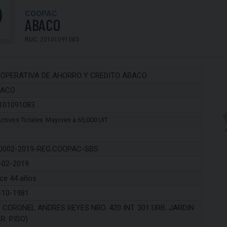
COOPAC
ABACO
RUC: 20101091083
OPERATIVA DE AHORRO Y CREDITO ABACO
BACO
101091083
ctivos Totales: Mayores a 65,000 UIT
0002-2019-REG.COOPAC-SBS
-02-2019
ce 44 años
-10-1981
. CORONEL ANDRES REYES NRO. 420 INT. 301 URB. JARDIN
ER. PISO)