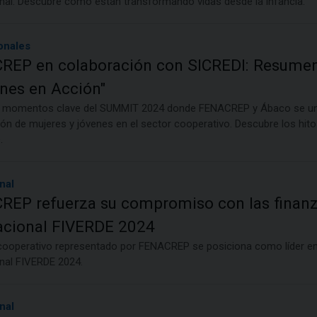
onal. Descubre cómo están transformando vidas desde la infancia.
onales
REP en colaboración con SICREDI: Resumen
nes en Acción"
s momentos clave del SUMMIT 2024 donde FENACREP y Ábaco se unie
ión de mujeres y jóvenes en el sector cooperativo. Descubre los hito
.
nal
EP refuerza su compromiso con las finanza
acional FIVERDE 2024
 cooperativo representado por FENACREP se posiciona como líder en
onal FIVERDE 2024.
nal