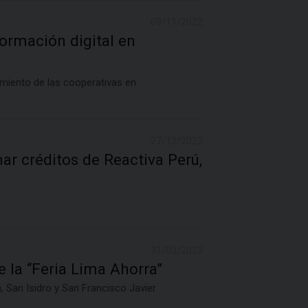
09/11/2022
ormación digital en
cimiento de las cooperativas en
27/12/2022
r créditos de Reactiva Perú,
31/03/2023
 la “Feria Lima Ahorra”
, San Isidro y San Francisco Javier