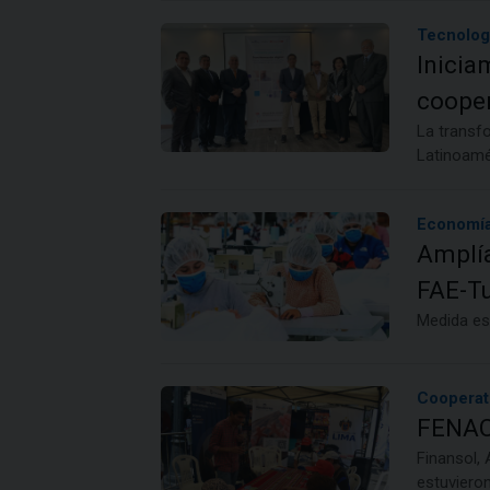
Tecnolog
Inicia
cooper
La transfo
Latinoamé
Economía
Amplía
FAE-T
Medida es
Cooperat
FENACR
Finansol, 
estuviero