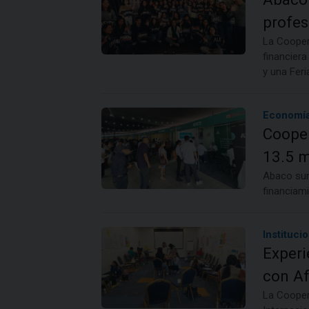
profes
La Cooper
financier
y una Fer
Economía
Cooper
13.5 m
Abaco sum
financiam
Institucio
Experi
con Af
La Cooper