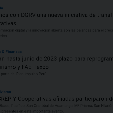
ía
mos con DGRV una nueva iniciativa de transf
ativas
rmación digital y la innovación abierta son las palancas para el cre
rica.
 & Finanzas
n hasta junio de 2023 plazo para reprograma
urismo y FAE-Texco
 parte del Plan Impulso Perú
ivismo
EP Y Cooperativas afiliadas participaron de
Abaco, Pacífico, San Cristóbal de Huamanga, MF Prisma, San Hilarión
n presentes en este importante evento.