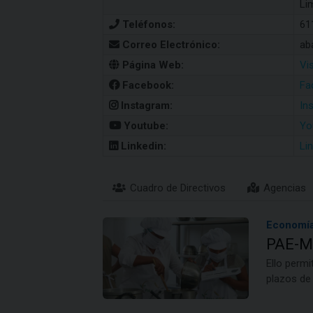
Li
Teléfonos:
61
Correo Electrónico:
ab
Página Web:
Vi
Facebook:
Fa
Instagram:
In
Youtube:
Yo
Linkedin:
Li
Cuadro de Directivos
Agencias
Economía
PAE-My
Ello permi
plazos de