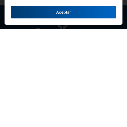
Aceptar
Federación Nacional de Cooperativas de
Ahorro y Crédito del Perú
Av. Máximo Abril 542, Jesús María 15072,
Lima - Perú.
Contacte con Nosotros
(51-1) 424-6769
(51-1) 424-4958
comunicaciones@fenacrep.org
Enlaces