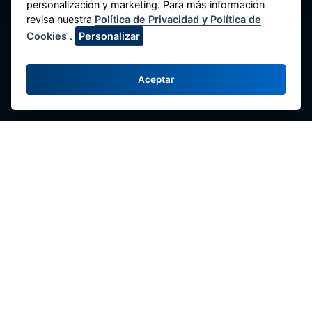
personalización y marketing. Para más información
revisa nuestra
Política de Privacidad y Política de
Cookies
.
Personalizar
National Federation of Savings and Credit
Cooperatives of Peru
Aceptar
Av. Máximo Abril 542, Jesús María 15072,
Lima - Perú.
Contact us
(51-1) 424-6769
(51-1) 424-4958
comunicaciones@fenacrep.org
Links
Social media