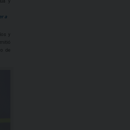
gua y
er a
íos y
mitió
vo de