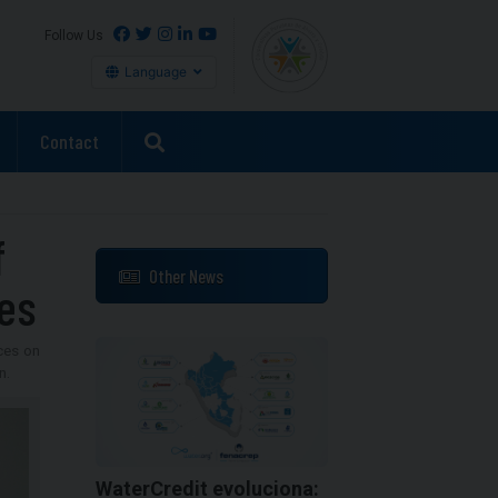
Follow Us
Language
Contact
f
Other News
ves
ces on
n.
WaterCredit evoluciona: