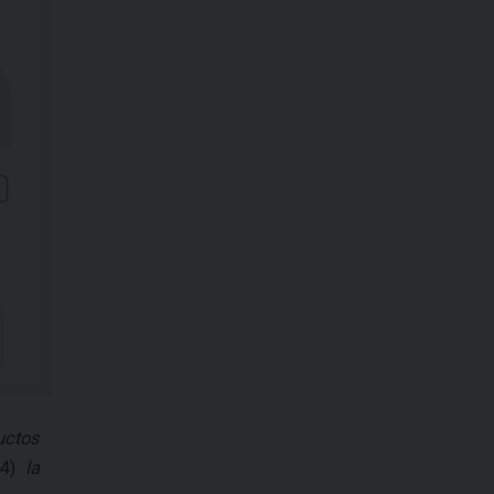
uctos
(4)
la