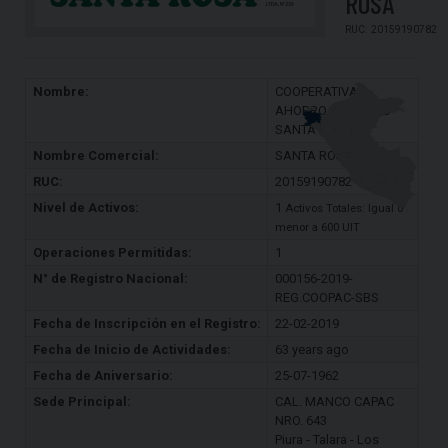
ROSA
RUC: 20159190782
Nombre:
COOPERATIVA
AHORRO Y CREDITO
SANTA ROSA
Nombre Comercial:
SANTA ROSA
RUC:
20159190782
Nivel de Activos:
1
Activos Totales: Igual o
menor a 600 UIT
Operaciones Permitidas:
1
N° de Registro Nacional:
000156-2019-
REG.COOPAC-SBS
Fecha de Inscripción en el Registro:
22-02-2019
Fecha de Inicio de Actividades:
63 years ago
Fecha de Aniversario:
25-07-1962
Sede Principal:
CAL. MANCO CAPAC
NRO. 643
Piura - Talara - Los