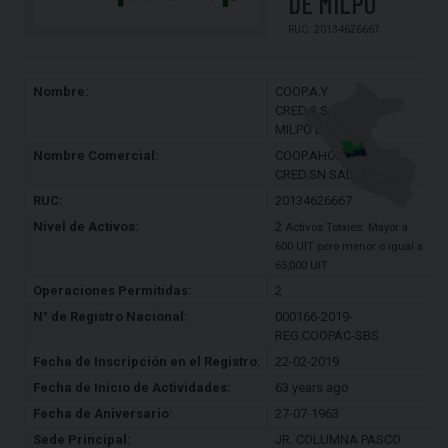
DE MILPO
RUC: 20134626667
Nombre:
COOP.A.Y
CRED.S.SALVADOR
MILPO LTDA 305
Nombre Comercial:
COOP.AHORRO Y
CRED.SN SALVADO
RUC:
20134626667
Nivel de Activos:
2
Activos Totales: Mayor a
600 UIT pero menor o igual a
65,000 UIT
Operaciones Permitidas:
2
N° de Registro Nacional:
000166-2019-
REG.COOPAC-SBS
Fecha de Inscripción en el Registro:
22-02-2019
Fecha de Inicio de Actividades:
63 years ago
Fecha de Aniversario:
27-07-1963
Sede Principal:
JR. COLUMNA PASCO