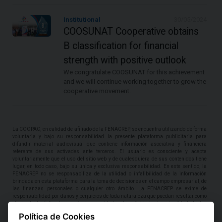
Institutional
30/05/2024
COOSUNAT Cooperative obtains
B classification for financial
strength with positive outlook
We congratulate COOSUNAT for this achievement
and we will continue working together to grow the
cooperative movement.
La COOPAC, en calidad de afiliado de la FENACREP, se encuentra utilizando de forma
voluntaria y bajo su responsabilidad la presente plataforma publicitaria para
difundir material audiovisual que contiene información asociativa y financiera
referente de sus activades ante terceros. El usuario es consciente y acepta
voluntariamente que el uso del sitio web y de cualesquiera de sus contenidos tiene
lugar, en todo caso, bajo su única y exclusiva responsabilidad. En este sentido, la
FENACREP no se responsabiliza de la utilidad o infalibilidad de la información
brindada en esta plataforma para la toma de decisiones en el campo empresarial, de
las finanzas personales o cualquier otro ámbito. La FENACREP se exime de
responsabilidad por daños y perjuicios de toda naturaleza que puedan resultar como
efecto de la falta de exactitud, veracidad, exhaustividad y/o actualidad de los
contenidos, por cuanto el servicio brindado en esta sección es meramente de
Política de Cookies
promoción y referencia de la COOPAC, conforme a la documentación que estos ofrecen