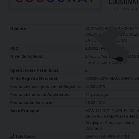
COOSUNAT
RUC: 20600279484
Nombre:
COOPERATIVA DE AHORRO Y
CREDITO DE TRABAJADORES
LA SUNAT - COOSUNAT
RUC:
20600279484
Nivel de Activos:
2
Activos Totales: Mayor a 600 UI
menor o igual a 65,000 UIT
Operaciones Permitidas:
2
N° de Registro Nacional:
000039-2019-REG.COOPAC-S
Fecha de Inscripción en el Registro:
07-02-2019
Fecha de Inicio de Actividades:
11 years ago
Fecha de Aniversario:
28-02-2015
Sede Principal:
MZA. M LOTE. 1 URB. EL SOL
DE CHALLAPAMPA (1ER. PISO
Arequipa - Arequipa - Cerro
Colorado
Teléfonos:
054775738 | 994684773 |