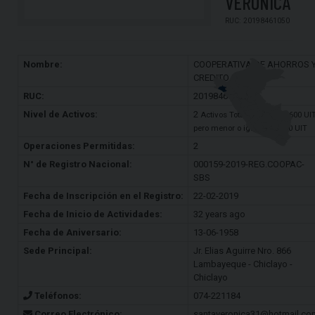
VERONICA
RUC: 20198461050
Nombre:
COOPERATIVA DE AHORROS 
CREDITO SANTA V
RUC:
20198461050
Nivel de Activos:
2
Activos Totales: Mayor a 600 UI
pero menor o igual a 65,000 UIT
Operaciones Permitidas:
2
N° de Registro Nacional:
000159-2019-REG.COOPAC-
SBS
Fecha de Inscripción en el Registro:
22-02-2019
Fecha de Inicio de Actividades:
32 years ago
Fecha de Aniversario:
13-06-1958
Sede Principal:
Jr. Elias Aguirre Nro. 866
Lambayeque - Chiclayo -
Chiclayo
Teléfonos:
074-221184
Correo Electrónico:
santaveronica31@hotmail.co